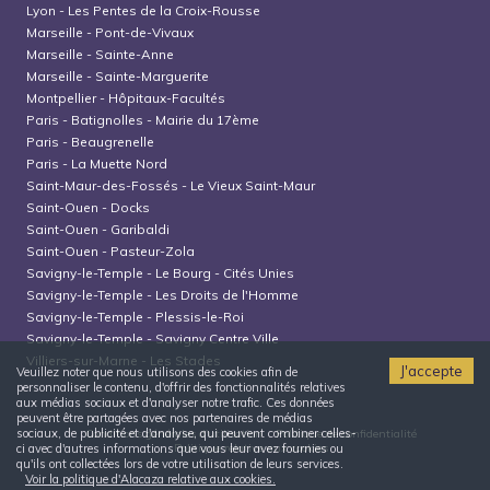
Lyon
-
Les Pentes de la Croix-Rousse
Marseille
-
Pont-de-Vivaux
Marseille
-
Sainte-Anne
Marseille
-
Sainte-Marguerite
Montpellier
-
Hôpitaux-Facultés
Paris
-
Batignolles - Mairie du 17ème
Paris
-
Beaugrenelle
Paris
-
La Muette Nord
Saint-Maur-des-Fossés
-
Le Vieux Saint-Maur
Saint-Ouen
-
Docks
Saint-Ouen
-
Garibaldi
Saint-Ouen
-
Pasteur-Zola
Savigny-le-Temple
-
Le Bourg - Cités Unies
Savigny-le-Temple
-
Les Droits de l'Homme
Savigny-le-Temple
-
Plessis-le-Roi
Savigny-le-Temple
-
Savigny Centre Ville
Villiers-sur-Marne
-
Les Stades
J'accepte
Veuillez noter que nous utilisons des cookies afin de
personnaliser le contenu, d'offrir des fonctionnalités relatives
aux médias sociaux et d'analyser notre trafic. Ces données
peuvent être partagées avec nos partenaires de médias
sociaux, de publicité et d'analyse, qui peuvent combiner celles-
Conditions générales d'utilisation
Politique de confidentialité
Politique relative aux cookies
ci avec d'autres informations que vous leur avez fournies ou
qu'ils ont collectées lors de votre utilisation de leurs services.
Voir la politique d'Alacaza relative aux cookies.