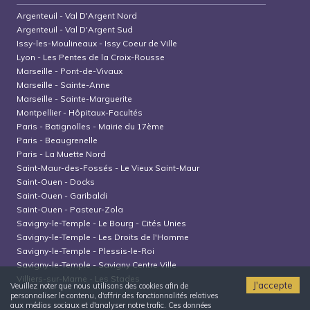
Argenteuil
-
Val D'Argent Nord
Argenteuil
-
Val D'Argent Sud
Issy-les-Moulineaux
-
Issy Coeur de Ville
Lyon
-
Les Pentes de la Croix-Rousse
Marseille
-
Pont-de-Vivaux
Marseille
-
Sainte-Anne
Marseille
-
Sainte-Marguerite
Montpellier
-
Hôpitaux-Facultés
Paris
-
Batignolles - Mairie du 17ème
Paris
-
Beaugrenelle
Paris
-
La Muette Nord
Saint-Maur-des-Fossés
-
Le Vieux Saint-Maur
Saint-Ouen
-
Docks
Saint-Ouen
-
Garibaldi
Saint-Ouen
-
Pasteur-Zola
Savigny-le-Temple
-
Le Bourg - Cités Unies
Savigny-le-Temple
-
Les Droits de l'Homme
Savigny-le-Temple
-
Plessis-le-Roi
Savigny-le-Temple
-
Savigny Centre Ville
Villiers-sur-Marne
-
Les Stades
J'accepte
Veuillez noter que nous utilisons des cookies afin de
personnaliser le contenu, d'offrir des fonctionnalités relatives
aux médias sociaux et d'analyser notre trafic. Ces données