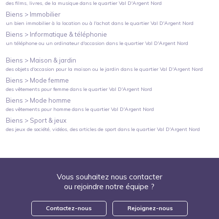
des films, livres, de la musique
dans le quartier
Val D'Argent Nord
Biens >
Immobilier
un bien immobilier à la location ou à l'achat
dans le quartier
Val D'Argent Nord
Biens >
Informatique & téléphonie
un téléphone ou un ordinateur d'occasion
dans le quartier
Val D'Argent Nord
Biens >
Maison & jardin
des objets d'occasion pour la maison ou le jardin
dans le quartier
Val D'Argent Nord
Biens >
Mode femme
des vêtements pour femme
dans le quartier
Val D'Argent Nord
Biens >
Mode homme
des vêtements pour homme
dans le quartier
Val D'Argent Nord
Biens >
Sport & jeux
des jeux de société, vidéos, des articles de sport
dans le quartier
Val D'Argent Nord
Vous souhaitez nous contacter
ou rejoindre notre équipe ?
Contactez-nous
Rejoignez-nous