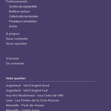
Professionnels
Syndics de copropriétés
Bailleurs sociaux
Collectivités territoriales
Promoteurs immobiliers
Autres
À propos
Nous contacter
Nous rejoindre
S'inscrire
Se connecter
Votre quartier
Argenteuil
-
Val D'Argent Nord
Argenteuil
-
Val D'Argent Sud
Issy-les-Moulineaux
-
Issy Coeur de Ville
Lyon
-
Les Pentes de la Croix-Rousse
Marseille
-
Pont-de-Vivaux
Marseille
-
Sainte-Anne