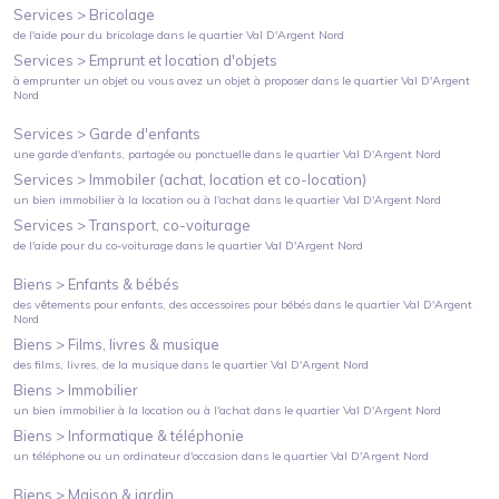
Services >
Bricolage
de l'aide pour du bricolage
dans le quartier
Val D'Argent Nord
Services >
Emprunt et location d'objets
à emprunter un objet ou vous avez un objet à proposer
dans le quartier
Val D'Argent
Nord
Services >
Garde d'enfants
une garde d'enfants, partagée ou ponctuelle
dans le quartier
Val D'Argent Nord
Services >
Immobiler (achat, location et co-location)
un bien immobilier à la location ou à l'achat
dans le quartier
Val D'Argent Nord
Services >
Transport, co-voiturage
de l'aide pour du co-voiturage
dans le quartier
Val D'Argent Nord
Biens >
Enfants & bébés
des vêtements pour enfants, des accessoires pour bébés
dans le quartier
Val D'Argent
Nord
Biens >
Films, livres & musique
des films, livres, de la musique
dans le quartier
Val D'Argent Nord
Biens >
Immobilier
un bien immobilier à la location ou à l'achat
dans le quartier
Val D'Argent Nord
Biens >
Informatique & téléphonie
un téléphone ou un ordinateur d'occasion
dans le quartier
Val D'Argent Nord
Biens >
Maison & jardin