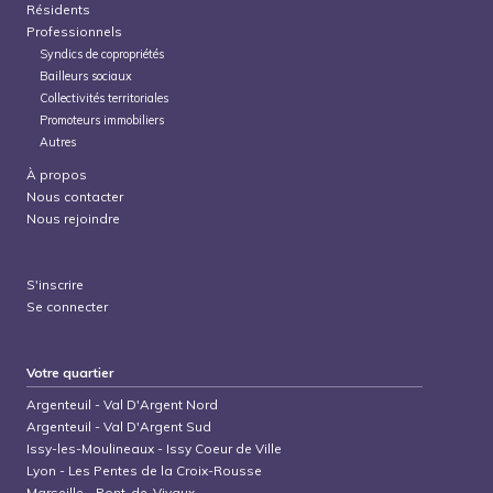
Résidents
Professionnels
Syndics de copropriétés
Bailleurs sociaux
Collectivités territoriales
Promoteurs immobiliers
Autres
À propos
Nous contacter
Nous rejoindre
S'inscrire
Se connecter
Votre quartier
Argenteuil
-
Val D'Argent Nord
Argenteuil
-
Val D'Argent Sud
Issy-les-Moulineaux
-
Issy Coeur de Ville
Lyon
-
Les Pentes de la Croix-Rousse
Marseille
-
Pont-de-Vivaux