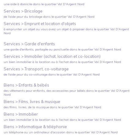
une aide à domicile
dans le quartier
Val D'Argent Nord
Services >
Bricolage
de l'aide pour du bricolage
dans le quartier
Val D'Argent Nord
Services >
Emprunt et location d'objets
à emprunter un objet ou vous avez un objet à proposer
dans le quartier
Val D'Argent
Nord
Services >
Garde d'enfants
une garde d'enfants, partagée ou ponctuelle
dans le quartier
Val D'Argent Nord
Services >
Immobiler (achat, location et co-location)
un bien immobilier à la location ou à l'achat
dans le quartier
Val D'Argent Nord
Services >
Transport, co-voiturage
de l'aide pour du co-voiturage
dans le quartier
Val D'Argent Nord
Biens >
Enfants & bébés
des vêtements pour enfants, des accessoires pour bébés
dans le quartier
Val D'Argent
Nord
Biens >
Films, livres & musique
des films, livres, de la musique
dans le quartier
Val D'Argent Nord
Biens >
Immobilier
un bien immobilier à la location ou à l'achat
dans le quartier
Val D'Argent Nord
Biens >
Informatique & téléphonie
un téléphone ou un ordinateur d'occasion
dans le quartier
Val D'Argent Nord