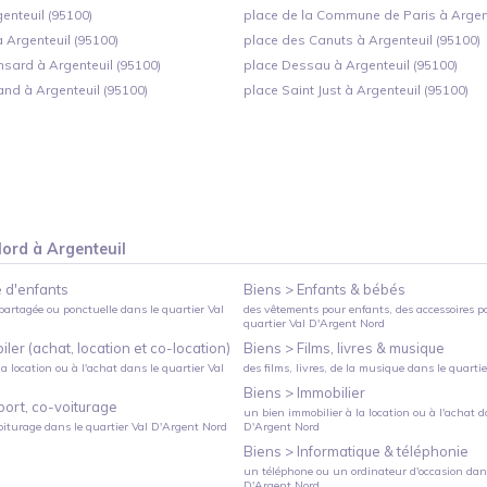
genteuil (95100)
place de la Commune de Paris à Argent
à Argenteuil (95100)
place des Canuts à Argenteuil (95100)
nsard à Argenteuil (95100)
place Dessau à Argenteuil (95100)
and à Argenteuil (95100)
place Saint Just à Argenteuil (95100)
Nord
à
Argenteuil
 d'enfants
Biens >
Enfants & bébés
partagée ou ponctuelle
dans le quartier
Val
des vêtements pour enfants, des accessoires p
quartier
Val D'Argent Nord
ler (achat, location et co-location)
Biens >
Films, livres & musique
a location ou à l'achat
dans le quartier
Val
des films, livres, de la musique
dans le quarti
Biens >
Immobilier
port, co-voiturage
un bien immobilier à la location ou à l'achat
da
oiturage
dans le quartier
Val D'Argent Nord
D'Argent Nord
Biens >
Informatique & téléphonie
un téléphone ou un ordinateur d'occasion
dans
D'Argent Nord