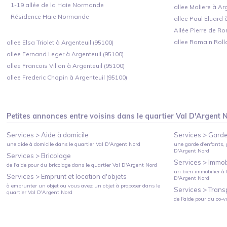
1-19 allée de la Haie Normande
allee Moliere à Ar
Résidence Haie Normande
allee Paul Eluard 
Allée Pierre de Ro
allee Romain Roll
allee Elsa Triolet à Argenteuil (95100)
allee Fernand Leger à Argenteuil (95100)
allee Francois Villon à Argenteuil (95100)
allee Frederic Chopin à Argenteuil (95100)
Petites annonces entre voisins dans le quartier
Val D'Argent 
Services >
Aide à domicile
Services >
Garde
une aide à domicile
dans le quartier
Val D'Argent Nord
une garde d'enfants, 
D'Argent Nord
Services >
Bricolage
Services >
Immobi
de l'aide pour du bricolage
dans le quartier
Val D'Argent Nord
un bien immobilier à l
Services >
Emprunt et location d'objets
D'Argent Nord
à emprunter un objet ou vous avez un objet à proposer
dans le
Services >
Trans
quartier
Val D'Argent Nord
de l'aide pour du co-v