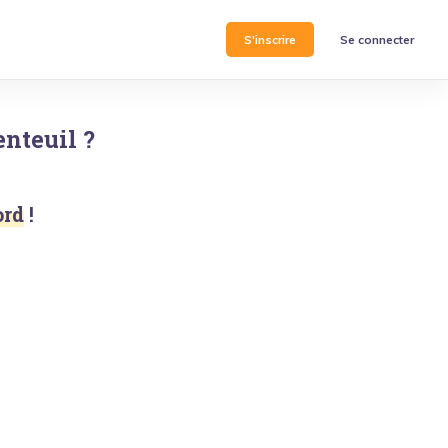
S'inscrire
Se connecter
enteuil
?
ord
!