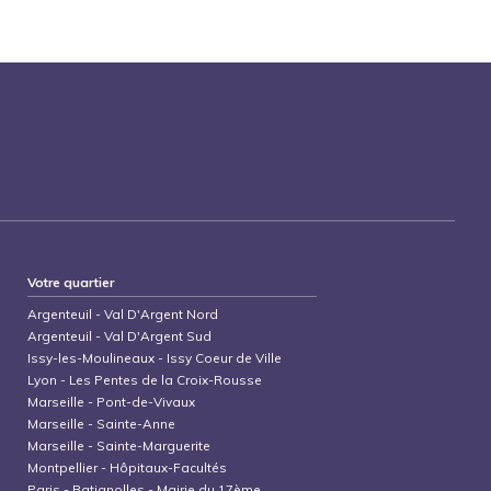
Votre quartier
Argenteuil
-
Val D'Argent Nord
Argenteuil
-
Val D'Argent Sud
Issy-les-Moulineaux
-
Issy Coeur de Ville
Lyon
-
Les Pentes de la Croix-Rousse
Marseille
-
Pont-de-Vivaux
Marseille
-
Sainte-Anne
Marseille
-
Sainte-Marguerite
Montpellier
-
Hôpitaux-Facultés
Paris
-
Batignolles - Mairie du 17ème