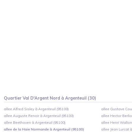
Quartier
Val D'Argent Nord
à
Argenteuil
(
30
)
allee Alfred Sisley à Argenteuil (95100)
allee Gustave Cour
allee Auguste Renoir à Argenteuil (95100)
allee Hector Berli
allee Beethoven à Argenteuil (95100)
allee Henri Wallon
allee de la Haie Normande à Argenteuil (95100)
allee Jean Lurcat 