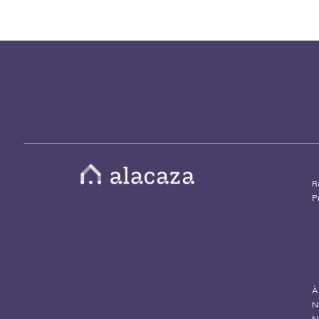
R
P
À
N
N