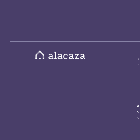
R
P
À
N
N