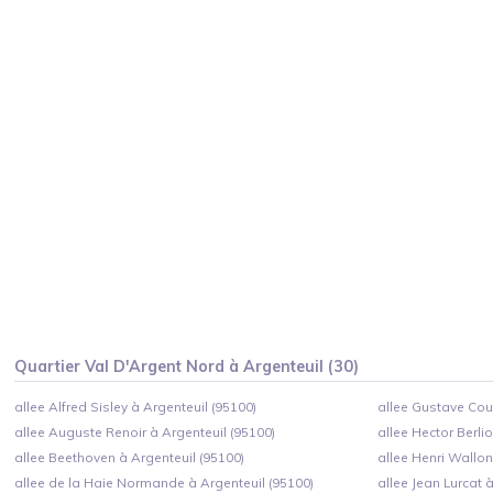
Quartier
Val D'Argent Nord
à
Argenteuil
(
30
)
allee Alfred Sisley à Argenteuil (95100)
allee Gustave Cour
allee Auguste Renoir à Argenteuil (95100)
allee Hector Berli
allee Beethoven à Argenteuil (95100)
allee Henri Wallon
allee de la Haie Normande à Argenteuil (95100)
allee Jean Lurcat 