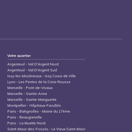
Votre quartier
Argenteuil
-
Val D'Argent Nord
Argenteuil
-
Val D'Argent Sud
Issy-les-Moulineaux
-
Issy Coeur de Ville
Lyon
-
Les Pentes de la Croix-Rousse
Marseille
-
Pont-de-Vivaux
Marseille
-
Sainte-Anne
Marseille
-
Sainte-Marguerite
Montpellier
-
Hôpitaux-Facultés
Paris
-
Batignolles - Mairie du 17ème
Paris
-
Beaugrenelle
Paris
-
La Muette Nord
Saint-Maur-des-Fossés
-
Le Vieux Saint-Maur