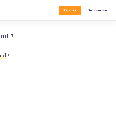
S'inscrire
Se connecter
uil
?
ord
!