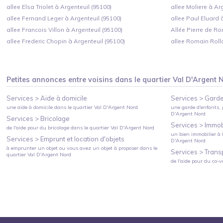
allee Elsa Triolet à Argenteuil (95100)
allee Moliere à Ar
allee Fernand Leger à Argenteuil (95100)
allee Paul Eluard 
allee Francois Villon à Argenteuil (95100)
Allée Pierre de Ro
allee Frederic Chopin à Argenteuil (95100)
allee Romain Roll
Petites annonces entre voisins dans le quartier
Val D'Argent 
Services >
Aide à domicile
Services >
Garde
une aide à domicile
dans le quartier
Val D'Argent Nord
une garde d'enfants, 
D'Argent Nord
Services >
Bricolage
Services >
Immobi
de l'aide pour du bricolage
dans le quartier
Val D'Argent Nord
un bien immobilier à l
Services >
Emprunt et location d'objets
D'Argent Nord
à emprunter un objet ou vous avez un objet à proposer
dans le
Services >
Trans
quartier
Val D'Argent Nord
de l'aide pour du co-v