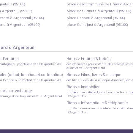
genteuil (95100)
place de la Commune de Paris à Argent
à Argenteuil (95100)
place des Canuts à Argenteuil (95100)
nsard à Argenteuil (95100)
place Dessau à Argenteuil (95100)
and à Argenteuil (95100)
place Saint Just à Argenteuil (95100)
Nord
à
Argenteuil
 d'enfants
Biens >
Enfants & bébés
partagée ou ponctuelle
dans le quartier
Val
des vêtements pour enfants, des accessoires p
quartier
Val D'Argent Nord
ler (achat, location et co-location)
Biens >
Films, livres & musique
a location ou à l'achat
dans le quartier
Val
des films, livres, de la musique
dans le quarti
Biens >
Immobilier
port, co-voiturage
un bien immobilier à la location ou à l'achat
da
oiturage
dans le quartier
Val D'Argent Nord
D'Argent Nord
Biens >
Informatique & téléphonie
un téléphone ou un ordinateur d'occasion
dans
D'Argent Nord