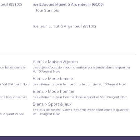
euil (95100)
rue Edouard Manet à Argenteuil (95100)
Tour Sannois
rue Jean Lurcat à Argenteuil (95100)
Biens >
Maison & jardin
our bébés
dans le
des objets d'occasion pour la maison ou le jardin
dans le quartier
Val D'Argent Nord
Biens >
Mode femme
er
Val D'Argent Nord
des vêtements pour femme
dans le quartier
Val D'Argent Nord
Biens >
Mode homme
ns le quartier
Val
des vêtements pour homme
dans le quartier
Val D'Argent Nord
Biens >
Sport & jeux
des jeux de société, vidéos, des articles de sport
dans le quartier
 le quartier
Val
Val D'Argent Nord