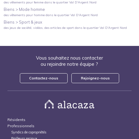
des vêtements pour femme
dans le quartier
Val D'Argent Nord
Biens >
Mode homme
des vêtements pour homme
dans le quartier
Val D'Argent Nord
Biens >
Sport & jeux
des jeux de société, vidéos, des articles de sport
dans le quartier
Val D'Argent Nord
Vous souhaitez nous contacter
ou rejoindre notre équipe ?
Contactez-nous
Rejoignez-nous
Résidents
Professionnels
Syndics de copropriétés
Bailleurs sociaux