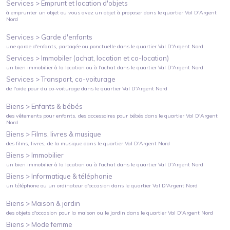
Services >
Emprunt et location d'objets
à emprunter un objet ou vous avez un objet à proposer
dans le quartier
Val D'Argent
Nord
Services >
Garde d'enfants
une garde d'enfants, partagée ou ponctuelle
dans le quartier
Val D'Argent Nord
Services >
Immobiler (achat, location et co-location)
un bien immobilier à la location ou à l'achat
dans le quartier
Val D'Argent Nord
Services >
Transport, co-voiturage
de l'aide pour du co-voiturage
dans le quartier
Val D'Argent Nord
Biens >
Enfants & bébés
des vêtements pour enfants, des accessoires pour bébés
dans le quartier
Val D'Argent
Nord
Biens >
Films, livres & musique
des films, livres, de la musique
dans le quartier
Val D'Argent Nord
Biens >
Immobilier
un bien immobilier à la location ou à l'achat
dans le quartier
Val D'Argent Nord
Biens >
Informatique & téléphonie
un téléphone ou un ordinateur d'occasion
dans le quartier
Val D'Argent Nord
Biens >
Maison & jardin
des objets d'occasion pour la maison ou le jardin
dans le quartier
Val D'Argent Nord
Biens >
Mode femme