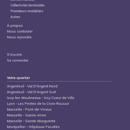
Collectivités territoriales
Promoteurs immobiliers
Autres
À propos
Nous contacter
Nous rejoindre
S'inscrire
Se connecter
Votre quartier
Argenteuil
-
Val D'Argent Nord
Argenteuil
-
Val D'Argent Sud
Issy-les-Moulineaux
-
Issy Coeur de Ville
Lyon
-
Les Pentes de la Croix-Rousse
Marseille
-
Pont-de-Vivaux
Marseille
-
Sainte-Anne
Marseille
-
Sainte-Marguerite
Montpellier
-
Hôpitaux-Facultés