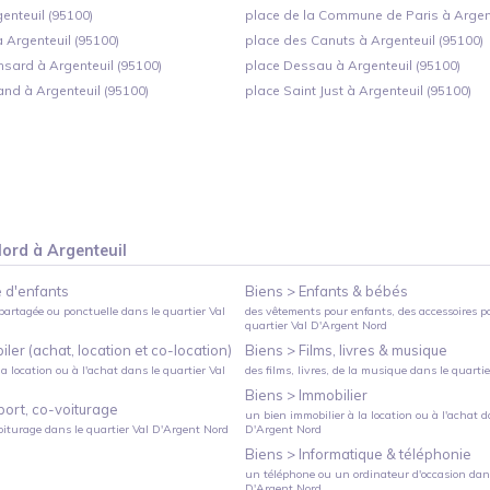
genteuil (95100)
place de la Commune de Paris à Argent
à Argenteuil (95100)
place des Canuts à Argenteuil (95100)
nsard à Argenteuil (95100)
place Dessau à Argenteuil (95100)
and à Argenteuil (95100)
place Saint Just à Argenteuil (95100)
Nord
à
Argenteuil
 d'enfants
Biens >
Enfants & bébés
partagée ou ponctuelle
dans le quartier
Val
des vêtements pour enfants, des accessoires p
quartier
Val D'Argent Nord
ler (achat, location et co-location)
Biens >
Films, livres & musique
a location ou à l'achat
dans le quartier
Val
des films, livres, de la musique
dans le quarti
Biens >
Immobilier
port, co-voiturage
un bien immobilier à la location ou à l'achat
da
oiturage
dans le quartier
Val D'Argent Nord
D'Argent Nord
Biens >
Informatique & téléphonie
un téléphone ou un ordinateur d'occasion
dans
D'Argent Nord