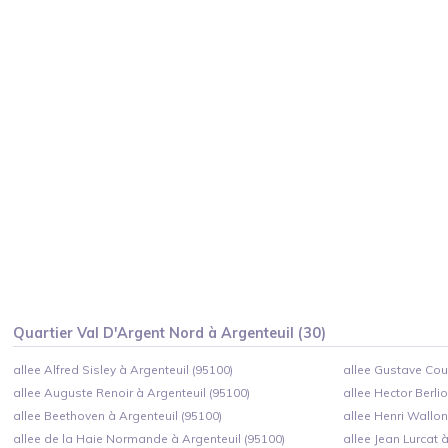
Quartier
Val D'Argent Nord
à
Argenteuil
(
30
)
allee Alfred Sisley à Argenteuil (95100)
allee Gustave Cour
allee Auguste Renoir à Argenteuil (95100)
allee Hector Berli
allee Beethoven à Argenteuil (95100)
allee Henri Wallon
allee de la Haie Normande à Argenteuil (95100)
allee Jean Lurcat 