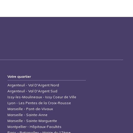
Votre quartier
Argenteuil
-
Val D'Argent Nord
Argenteuil
-
Val D'Argent Sud
Issy-les-Moulineaux
-
Issy Coeur de Ville
Lyon
-
Les Pentes de la Croix-Rousse
Marseille
-
Pont-de-Vivaux
Marseille
-
Sainte-Anne
Marseille
-
Sainte-Marguerite
Montpellier
-
Hôpitaux-Facultés
Paris
-
Batignolles - Mairie du 17ème