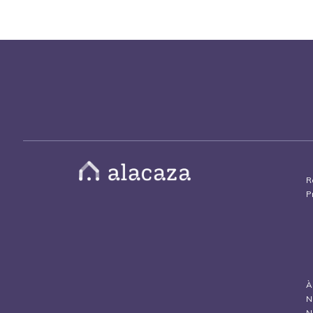
R
P
À
N
N