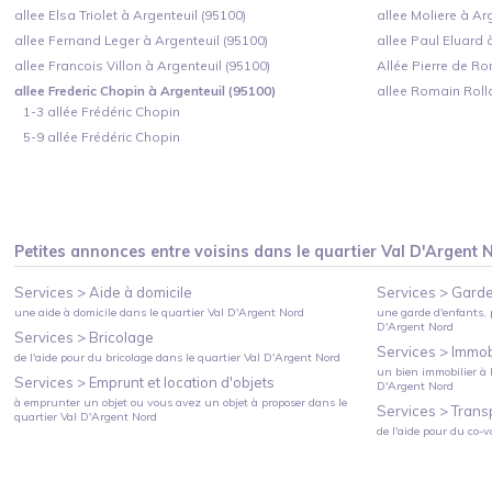
allee Elsa Triolet à Argenteuil (95100)
allee Moliere à Ar
allee Fernand Leger à Argenteuil (95100)
allee Paul Eluard 
allee Francois Villon à Argenteuil (95100)
Allée Pierre de Ro
allee Frederic Chopin à Argenteuil (95100)
allee Romain Roll
1-3 allée Frédéric Chopin
5-9 allée Frédéric Chopin
Petites annonces entre voisins dans le quartier
Val D'Argent 
Services >
Aide à domicile
Services >
Garde
une aide à domicile
dans le quartier
Val D'Argent Nord
une garde d'enfants, 
D'Argent Nord
Services >
Bricolage
Services >
Immobi
de l'aide pour du bricolage
dans le quartier
Val D'Argent Nord
un bien immobilier à l
Services >
Emprunt et location d'objets
D'Argent Nord
à emprunter un objet ou vous avez un objet à proposer
dans le
Services >
Trans
quartier
Val D'Argent Nord
de l'aide pour du co-v