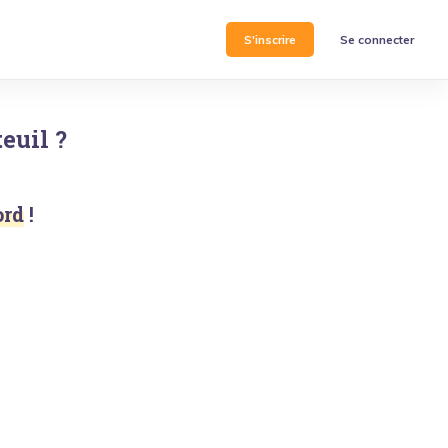
S'inscrire
Se connecter
euil
?
ord
!