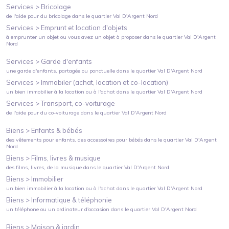
Services >
Bricolage
de l'aide pour du bricolage
dans le quartier
Val D'Argent Nord
Services >
Emprunt et location d'objets
à emprunter un objet ou vous avez un objet à proposer
dans le quartier
Val D'Argent
Nord
Services >
Garde d'enfants
une garde d'enfants, partagée ou ponctuelle
dans le quartier
Val D'Argent Nord
Services >
Immobiler (achat, location et co-location)
un bien immobilier à la location ou à l'achat
dans le quartier
Val D'Argent Nord
Services >
Transport, co-voiturage
de l'aide pour du co-voiturage
dans le quartier
Val D'Argent Nord
Biens >
Enfants & bébés
des vêtements pour enfants, des accessoires pour bébés
dans le quartier
Val D'Argent
Nord
Biens >
Films, livres & musique
des films, livres, de la musique
dans le quartier
Val D'Argent Nord
Biens >
Immobilier
un bien immobilier à la location ou à l'achat
dans le quartier
Val D'Argent Nord
Biens >
Informatique & téléphonie
un téléphone ou un ordinateur d'occasion
dans le quartier
Val D'Argent Nord
Biens >
Maison & jardin