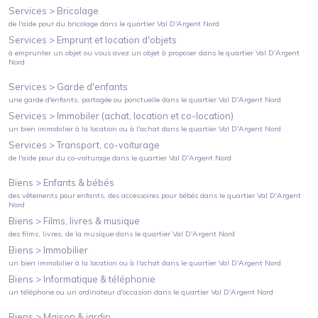
Services >
Bricolage
de l'aide pour du bricolage
dans le quartier
Val D'Argent Nord
Services >
Emprunt et location d'objets
à emprunter un objet ou vous avez un objet à proposer
dans le quartier
Val D'Argent
Nord
Services >
Garde d'enfants
une garde d'enfants, partagée ou ponctuelle
dans le quartier
Val D'Argent Nord
Services >
Immobiler (achat, location et co-location)
un bien immobilier à la location ou à l'achat
dans le quartier
Val D'Argent Nord
Services >
Transport, co-voiturage
de l'aide pour du co-voiturage
dans le quartier
Val D'Argent Nord
Biens >
Enfants & bébés
des vêtements pour enfants, des accessoires pour bébés
dans le quartier
Val D'Argent
Nord
Biens >
Films, livres & musique
des films, livres, de la musique
dans le quartier
Val D'Argent Nord
Biens >
Immobilier
un bien immobilier à la location ou à l'achat
dans le quartier
Val D'Argent Nord
Biens >
Informatique & téléphonie
un téléphone ou un ordinateur d'occasion
dans le quartier
Val D'Argent Nord
Biens >
Maison & jardin