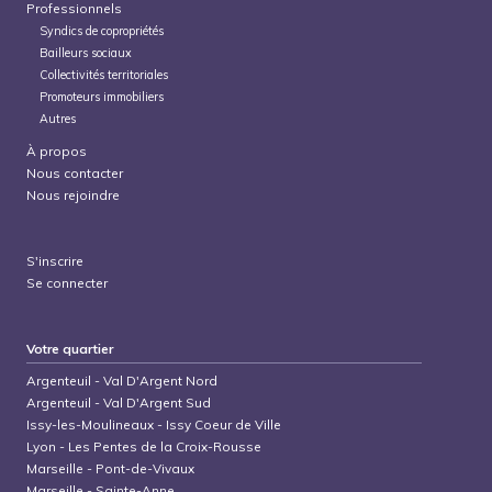
Professionnels
Syndics de copropriétés
Bailleurs sociaux
Collectivités territoriales
Promoteurs immobiliers
Autres
À propos
Nous contacter
Nous rejoindre
S'inscrire
Se connecter
Votre quartier
Argenteuil
-
Val D'Argent Nord
Argenteuil
-
Val D'Argent Sud
Issy-les-Moulineaux
-
Issy Coeur de Ville
Lyon
-
Les Pentes de la Croix-Rousse
Marseille
-
Pont-de-Vivaux
Marseille
-
Sainte-Anne