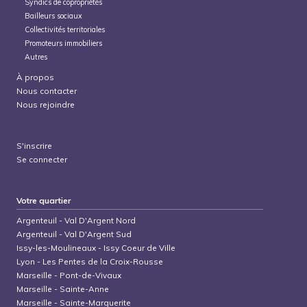
Syndics de copropriétés
Bailleurs sociaux
Collectivités territoriales
Promoteurs immobiliers
Autres
À propos
Nous contacter
Nous rejoindre
S'inscrire
Se connecter
Votre quartier
Argenteuil
-
Val D'Argent Nord
Argenteuil
-
Val D'Argent Sud
Issy-les-Moulineaux
-
Issy Coeur de Ville
Lyon
-
Les Pentes de la Croix-Rousse
Marseille
-
Pont-de-Vivaux
Marseille
-
Sainte-Anne
Marseille
-
Sainte-Marguerite