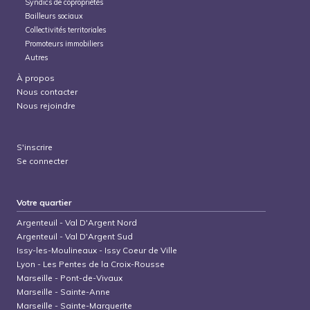
Syndics de copropriétés
Bailleurs sociaux
Collectivités territoriales
Promoteurs immobiliers
Autres
À propos
Nous contacter
Nous rejoindre
S'inscrire
Se connecter
Votre quartier
Argenteuil
-
Val D'Argent Nord
Argenteuil
-
Val D'Argent Sud
Issy-les-Moulineaux
-
Issy Coeur de Ville
Lyon
-
Les Pentes de la Croix-Rousse
Marseille
-
Pont-de-Vivaux
Marseille
-
Sainte-Anne
Marseille
-
Sainte-Marguerite