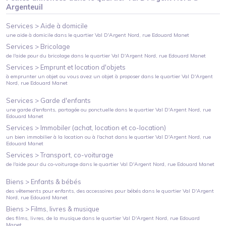
Argenteuil
Services >
Aide à domicile
une aide à domicile
dans le quartier
Val D'Argent Nord
, rue Edouard Manet
Services >
Bricolage
de l'aide pour du bricolage
dans le quartier
Val D'Argent Nord
, rue Edouard Manet
Services >
Emprunt et location d'objets
à emprunter un objet ou vous avez un objet à proposer
dans le quartier
Val D'Argent
Nord
, rue Edouard Manet
Services >
Garde d'enfants
une garde d'enfants, partagée ou ponctuelle
dans le quartier
Val D'Argent Nord
, rue
Edouard Manet
Services >
Immobiler (achat, location et co-location)
un bien immobilier à la location ou à l'achat
dans le quartier
Val D'Argent Nord
, rue
Edouard Manet
Services >
Transport, co-voiturage
de l'aide pour du co-voiturage
dans le quartier
Val D'Argent Nord
, rue Edouard Manet
Biens >
Enfants & bébés
des vêtements pour enfants, des accessoires pour bébés
dans le quartier
Val D'Argent
Nord
, rue Edouard Manet
Biens >
Films, livres & musique
des films, livres, de la musique
dans le quartier
Val D'Argent Nord
, rue Edouard
Manet