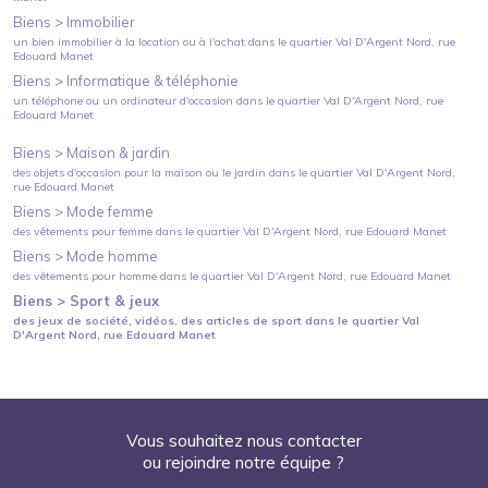
Biens >
Immobilier
un bien immobilier à la location ou à l'achat
dans le quartier
Val D'Argent Nord
, rue
Edouard Manet
Biens >
Informatique & téléphonie
un téléphone ou un ordinateur d'occasion
dans le quartier
Val D'Argent Nord
, rue
Edouard Manet
Biens >
Maison & jardin
des objets d'occasion pour la maison ou le jardin
dans le quartier
Val D'Argent Nord
,
rue Edouard Manet
Biens >
Mode femme
des vêtements pour femme
dans le quartier
Val D'Argent Nord
, rue Edouard Manet
Biens >
Mode homme
des vêtements pour homme
dans le quartier
Val D'Argent Nord
, rue Edouard Manet
Biens >
Sport & jeux
des jeux de société, vidéos, des articles de sport
dans le quartier
Val
D'Argent Nord
, rue Edouard Manet
Vous souhaitez nous contacter
ou rejoindre notre équipe ?