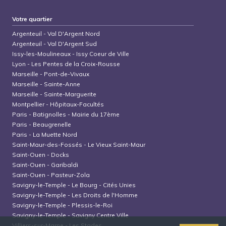
Votre quartier
Argenteuil
-
Val D'Argent Nord
Argenteuil
-
Val D'Argent Sud
Issy-les-Moulineaux
-
Issy Coeur de Ville
Lyon
-
Les Pentes de la Croix-Rousse
Marseille
-
Pont-de-Vivaux
Marseille
-
Sainte-Anne
Marseille
-
Sainte-Marguerite
Montpellier
-
Hôpitaux-Facultés
Paris
-
Batignolles - Mairie du 17ème
Paris
-
Beaugrenelle
Paris
-
La Muette Nord
Saint-Maur-des-Fossés
-
Le Vieux Saint-Maur
Saint-Ouen
-
Docks
Saint-Ouen
-
Garibaldi
Saint-Ouen
-
Pasteur-Zola
Savigny-le-Temple
-
Le Bourg - Cités Unies
Savigny-le-Temple
-
Les Droits de l'Homme
Savigny-le-Temple
-
Plessis-le-Roi
Savigny-le-Temple
-
Savigny Centre Ville
Villiers-sur-Marne
-
Les Stades