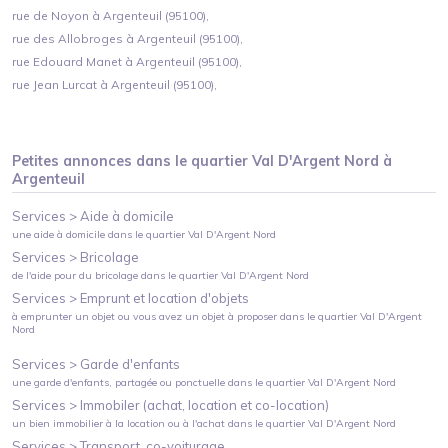
rue de Noyon à Argenteuil (95100),
rue des Allobroges à Argenteuil (95100),
rue Edouard Manet à Argenteuil (95100),
rue Jean Lurcat à Argenteuil (95100),
Petites annonces dans le quartier
Val D'Argent Nord
à
Argenteuil
Services >
Aide à domicile
une aide à domicile
dans le quartier
Val D'Argent Nord
Services >
Bricolage
de l'aide pour du bricolage
dans le quartier
Val D'Argent Nord
Services >
Emprunt et location d'objets
à emprunter un objet ou vous avez un objet à proposer
dans le quartier
Val D'Argent
Nord
Services >
Garde d'enfants
une garde d'enfants, partagée ou ponctuelle
dans le quartier
Val D'Argent Nord
Services >
Immobiler (achat, location et co-location)
un bien immobilier à la location ou à l'achat
dans le quartier
Val D'Argent Nord
Services >
Transport, co-voiturage