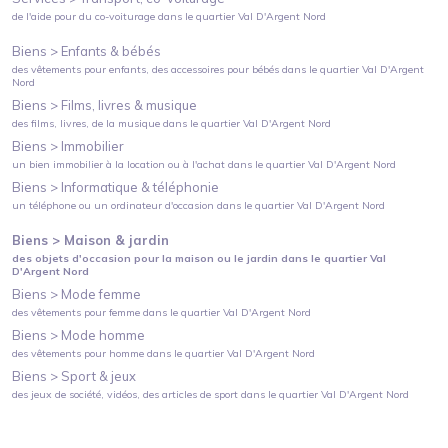
de l'aide pour du co-voiturage
dans le quartier
Val D'Argent Nord
Biens >
Enfants & bébés
des vêtements pour enfants, des accessoires pour bébés
dans le quartier
Val D'Argent
Nord
Biens >
Films, livres & musique
des films, livres, de la musique
dans le quartier
Val D'Argent Nord
Biens >
Immobilier
un bien immobilier à la location ou à l'achat
dans le quartier
Val D'Argent Nord
Biens >
Informatique & téléphonie
un téléphone ou un ordinateur d'occasion
dans le quartier
Val D'Argent Nord
Biens >
Maison & jardin
des objets d'occasion pour la maison ou le jardin
dans le quartier
Val
D'Argent Nord
Biens >
Mode femme
des vêtements pour femme
dans le quartier
Val D'Argent Nord
Biens >
Mode homme
des vêtements pour homme
dans le quartier
Val D'Argent Nord
Biens >
Sport & jeux
des jeux de société, vidéos, des articles de sport
dans le quartier
Val D'Argent Nord