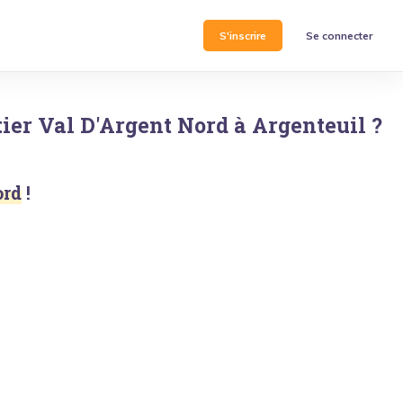
S'inscrire
Se connecter
tier
Val D'Argent Nord
à
Argenteuil
?
ord
!