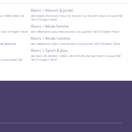
Biens >
Maison & jardin
our bébés
dans le
des objets d'occasion pour la maison ou le jardin
dans le quartier
Val D'Argent Nord
Biens >
Mode femme
er
Val D'Argent Nord
des vêtements pour femme
dans le quartier
Val D'Argent Nord
Biens >
Mode homme
hat
dans le
des vêtements pour homme
dans le quartier
Val D'Argent Nord
Biens >
Sport & jeux
des jeux de société, vidéos, des articles de sport
dans le quartier
 le quartier
Val
Val D'Argent Nord