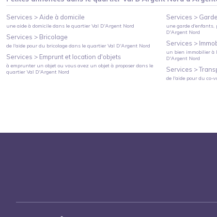
Services >
Aide à domicile
Services >
Garde
une aide à domicile
dans le quartier
Val D'Argent Nord
une garde d'enfants, 
D'Argent Nord
Services >
Bricolage
Services >
Immobi
de l'aide pour du bricolage
dans le quartier
Val D'Argent Nord
un bien immobilier à l
Services >
Emprunt et location d'objets
D'Argent Nord
à emprunter un objet ou vous avez un objet à proposer
dans le
Services >
Trans
quartier
Val D'Argent Nord
de l'aide pour du co-v