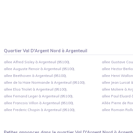
Quartier
Val D'Argent Nord
à
Argenteuil
allee Alfred Sisley à Argenteuil (95100),
allee Gustave Cour
allee Auguste Renoir à Argenteuil (95100),
allee Hector Berlio
allee Beethoven à Argenteuil (95100),
allee Henri Wallon
allee de la Haie Normande à Argenteuil (95100),
allee Jean Lurcat à
allee Elsa Triolet à Argenteuil (95100),
allee Moliere à Arg
allee Fernand Leger à Argenteuil (95100),
allee Paul Eluard 
allee Francois Villon à Argenteuil (95100),
Allée Pierre de Ro
allee Frederic Chopin à Argenteuil (95100),
allee Romain Rolla
Petites annonces dans le quartier
Val D'Argent Nord
à
Argent