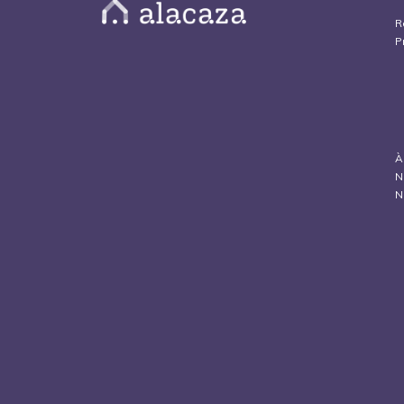
R
P
À
N
N