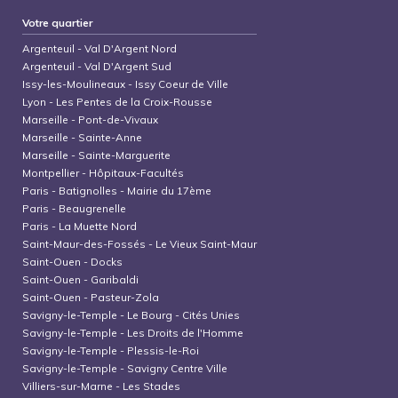
Votre quartier
Argenteuil
-
Val D'Argent Nord
Argenteuil
-
Val D'Argent Sud
Issy-les-Moulineaux
-
Issy Coeur de Ville
Lyon
-
Les Pentes de la Croix-Rousse
Marseille
-
Pont-de-Vivaux
Marseille
-
Sainte-Anne
Marseille
-
Sainte-Marguerite
Montpellier
-
Hôpitaux-Facultés
Paris
-
Batignolles - Mairie du 17ème
Paris
-
Beaugrenelle
Paris
-
La Muette Nord
Saint-Maur-des-Fossés
-
Le Vieux Saint-Maur
Saint-Ouen
-
Docks
Saint-Ouen
-
Garibaldi
Saint-Ouen
-
Pasteur-Zola
Savigny-le-Temple
-
Le Bourg - Cités Unies
Savigny-le-Temple
-
Les Droits de l'Homme
Savigny-le-Temple
-
Plessis-le-Roi
Savigny-le-Temple
-
Savigny Centre Ville
Villiers-sur-Marne
-
Les Stades