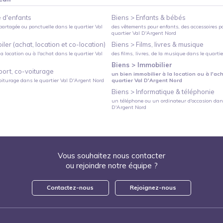
 d'enfants
Biens >
Enfants & bébés
partagée ou ponctuelle
dans le quartier
Val
des vêtements pour enfants, des accessoires p
quartier
Val D'Argent Nord
ler (achat, location et co-location)
Biens >
Films, livres & musique
a location ou à l'achat
dans le quartier
Val
des films, livres, de la musique
dans le quarti
Biens >
Immobilier
port, co-voiturage
un bien immobilier à la location ou à l'ac
oiturage
dans le quartier
Val D'Argent Nord
quartier
Val D'Argent Nord
Biens >
Informatique & téléphonie
un téléphone ou un ordinateur d'occasion
dans
D'Argent Nord
Vous souhaitez nous contacter
ou rejoindre notre équipe ?
Contactez-nous
Rejoignez-nous