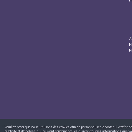
P
À
N
N
Veuillez noter que nous utilisons des cookies afin de personnaliser le contenu, d'offrir
publicité et d'analyse, qui peuvent combiner celles-ci avec d'autres informations que vous