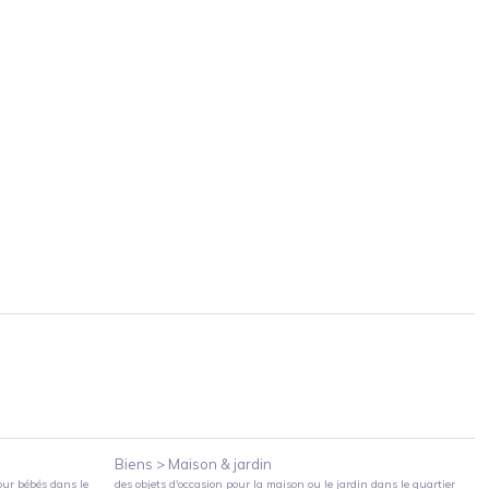
Biens >
Maison & jardin
our bébés
dans le
des objets d'occasion pour la maison ou le jardin
dans le quartier