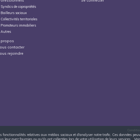
rofessionnels
Se connecter
Syndics de copropriétés
Bailleurs sociaux
Collectivités territoriales
Promoteurs immobiliers
Autres
 propos
ous contacter
ous rejoindre
Conditio
 des fonctionnalités relatives aux médias sociaux et d'analyser notre trafic. Ces données pe
 leur avez fournies ou qu'ils ont collectées lors de votre utilisation de leurs services.
Voir