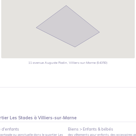
11 avenue Auguste Rodin, Villiers-sur-Marne (94350)
tier
Les Stades
à
Villiers-sur-Marne
 d'enfants
Biens >
Enfants & bébés
partagée ou ponctuelle
dans le quartier
Les
des vêtements pour enfants, des accessoires p