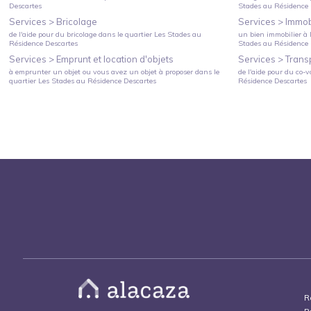
Descartes
Stades
au
Résidence 
Services >
Bricolage
Services >
Immobi
de l'aide pour du bricolage
dans le quartier
Les Stades
au
un bien immobilier à l
Résidence Descartes
Stades
au
Résidence 
Services >
Emprunt et location d'objets
Services >
Trans
à emprunter un objet ou vous avez un objet à proposer
dans le
de l'aide pour du co-v
quartier
Les Stades
au
Résidence Descartes
Résidence Descartes
R