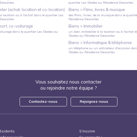
Descartes
quartier
Les Stades
au
Résidence Descartes
ler (achat, location et co-location)
Biens >
Films, livres & musique
a location ou à l'achat
dans le quartier
Les
des films, livres, de la musique
dans le quarti
Descartes
Résidence Descartes
port, co-voiturage
Biens >
Immobilier
oiturage
dans le quartier
Les Stades
au
un bien immobilier à la location ou à l'achat
da
Stades
au
Résidence Descartes
Biens >
Informatique & téléphonie
un téléphone ou un ordinateur d'occasion
dans
Stades
au
Résidence Descartes
Vous souhaitez nous contacter
ou rejoindre notre équipe ?
Contactez-nous
Rejoignez-nous
ésidents
S'inscrire