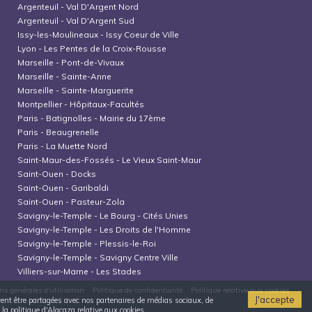
Argenteuil
-
Val D'Argent Nord
Argenteuil
-
Val D'Argent Sud
Issy-les-Moulineaux
-
Issy Coeur de Ville
Lyon
-
Les Pentes de la Croix-Rousse
Marseille
-
Pont-de-Vivaux
Marseille
-
Sainte-Anne
Marseille
-
Sainte-Marguerite
Montpellier
-
Hôpitaux-Facultés
Paris
-
Batignolles - Mairie du 17ème
Paris
-
Beaugrenelle
Paris
-
La Muette Nord
Saint-Maur-des-Fossés
-
Le Vieux Saint-Maur
Saint-Ouen
-
Docks
Saint-Ouen
-
Garibaldi
Saint-Ouen
-
Pasteur-Zola
Savigny-le-Temple
-
Le Bourg - Cités Unies
Savigny-le-Temple
-
Les Droits de l'Homme
Savigny-le-Temple
-
Plessis-le-Roi
Savigny-le-Temple
-
Savigny Centre Ville
Villiers-sur-Marne
-
Les Stades
ns générales d'utilisation
Politique de confidentialité
Politique relative aux cookies
J'accepte
uvent être partagées avec nos partenaires de médias sociaux, de
 la politique d'Alacaza relative aux cookies.