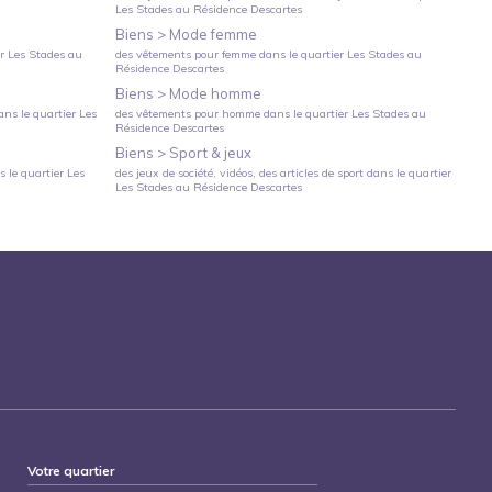
Les Stades
au
Résidence Descartes
Biens >
Mode femme
er
Les Stades
au
des vêtements pour femme
dans le quartier
Les Stades
au
Résidence Descartes
Biens >
Mode homme
ns le quartier
Les
des vêtements pour homme
dans le quartier
Les Stades
au
Résidence Descartes
Biens >
Sport & jeux
 le quartier
Les
des jeux de société, vidéos, des articles de sport
dans le quartier
Les Stades
au
Résidence Descartes
Votre quartier