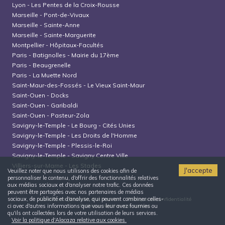
Lyon
-
Les Pentes de la Croix-Rousse
Marseille
-
Pont-de-Vivaux
Marseille
-
Sainte-Anne
Marseille
-
Sainte-Marguerite
Montpellier
-
Hôpitaux-Facultés
Paris
-
Batignolles - Mairie du 17ème
Paris
-
Beaugrenelle
Paris
-
La Muette Nord
Saint-Maur-des-Fossés
-
Le Vieux Saint-Maur
Saint-Ouen
-
Docks
Saint-Ouen
-
Garibaldi
Saint-Ouen
-
Pasteur-Zola
Savigny-le-Temple
-
Le Bourg - Cités Unies
Savigny-le-Temple
-
Les Droits de l'Homme
Savigny-le-Temple
-
Plessis-le-Roi
Savigny-le-Temple
-
Savigny Centre Ville
Villiers-sur-Marne
-
Les Stades
J'accepte
Veuillez noter que nous utilisons des cookies afin de
personnaliser le contenu, d'offrir des fonctionnalités relatives
aux médias sociaux et d'analyser notre trafic. Ces données
peuvent être partagées avec nos partenaires de médias
sociaux, de publicité et d'analyse, qui peuvent combiner celles-
Conditions générales d'utilisation
Politique de confidentialité
Politique relative aux cookies
ci avec d'autres informations que vous leur avez fournies ou
qu'ils ont collectées lors de votre utilisation de leurs services.
Voir la politique d'Alacaza relative aux cookies.