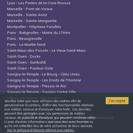
Lyon
-
Les Pentes de la Croix-Rousse
Marseille
-
Pont-de-Vivaux
Marseille
-
Sainte-Anne
Marseille
-
Sainte-Marguerite
Montpellier
-
Hôpitaux-Facultés
Paris
-
Batignolles - Mairie du 17ème
Paris
-
Beaugrenelle
Paris
-
La Muette Nord
Saint-Maur-des-Fossés
-
Le Vieux Saint-Maur
Saint-Ouen
-
Docks
Saint-Ouen
-
Garibaldi
Saint-Ouen
-
Pasteur-Zola
Savigny-le-Temple
-
Le Bourg - Cités Unies
Savigny-le-Temple
-
Les Droits de l'Homme
Savigny-le-Temple
-
Plessis-le-Roi
Savigny-le-Temple
-
Savigny Centre Ville
Villiers-sur-Marne
-
Les Stades
J'accepte
Veuillez noter que nous utilisons des cookies afin de
personnaliser le contenu, d'offrir des fonctionnalités relatives
aux médias sociaux et d'analyser notre trafic. Ces données
peuvent être partagées avec nos partenaires de médias
sociaux, de publicité et d'analyse, qui peuvent combiner celles-
Conditions générales d'utilisation
Politique de confidentialité
Politique relative aux cookies
ci avec d'autres informations que vous leur avez fournies ou
qu'ils ont collectées lors de votre utilisation de leurs services.
Voir la politique d'Alacaza relative aux cookies.