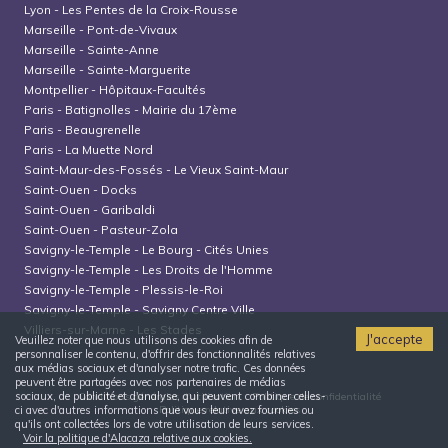
Lyon
-
Les Pentes de la Croix-Rousse
Marseille
-
Pont-de-Vivaux
Marseille
-
Sainte-Anne
Marseille
-
Sainte-Marguerite
Montpellier
-
Hôpitaux-Facultés
Paris
-
Batignolles - Mairie du 17ème
Paris
-
Beaugrenelle
Paris
-
La Muette Nord
Saint-Maur-des-Fossés
-
Le Vieux Saint-Maur
Saint-Ouen
-
Docks
Saint-Ouen
-
Garibaldi
Saint-Ouen
-
Pasteur-Zola
Savigny-le-Temple
-
Le Bourg - Cités Unies
Savigny-le-Temple
-
Les Droits de l'Homme
Savigny-le-Temple
-
Plessis-le-Roi
Savigny-le-Temple
-
Savigny Centre Ville
Villiers-sur-Marne
-
Les Stades
J'accepte
Veuillez noter que nous utilisons des cookies afin de
personnaliser le contenu, d'offrir des fonctionnalités relatives
aux médias sociaux et d'analyser notre trafic. Ces données
peuvent être partagées avec nos partenaires de médias
sociaux, de publicité et d'analyse, qui peuvent combiner celles-
Conditions générales d'utilisation
Politique de confidentialité
Politique relative aux cookies
ci avec d'autres informations que vous leur avez fournies ou
qu'ils ont collectées lors de votre utilisation de leurs services.
Voir la politique d'Alacaza relative aux cookies.