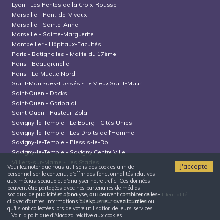
Lyon
-
Les Pentes de la Croix-Rousse
Marseille
-
Pont-de-Vivaux
Marseille
-
Sainte-Anne
Marseille
-
Sainte-Marguerite
Montpellier
-
Hôpitaux-Facultés
Paris
-
Batignolles - Mairie du 17ème
Paris
-
Beaugrenelle
Paris
-
La Muette Nord
Saint-Maur-des-Fossés
-
Le Vieux Saint-Maur
Saint-Ouen
-
Docks
Saint-Ouen
-
Garibaldi
Saint-Ouen
-
Pasteur-Zola
Savigny-le-Temple
-
Le Bourg - Cités Unies
Savigny-le-Temple
-
Les Droits de l'Homme
Savigny-le-Temple
-
Plessis-le-Roi
Savigny-le-Temple
-
Savigny Centre Ville
Villiers-sur-Marne
-
Les Stades
J'accepte
Veuillez noter que nous utilisons des cookies afin de
personnaliser le contenu, d'offrir des fonctionnalités relatives
aux médias sociaux et d'analyser notre trafic. Ces données
peuvent être partagées avec nos partenaires de médias
sociaux, de publicité et d'analyse, qui peuvent combiner celles-
Conditions générales d'utilisation
Politique de confidentialité
Politique relative aux cookies
ci avec d'autres informations que vous leur avez fournies ou
qu'ils ont collectées lors de votre utilisation de leurs services.
Voir la politique d'Alacaza relative aux cookies.