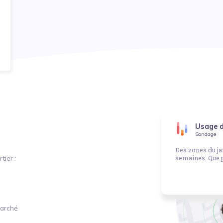
olidaire
Usage d
énérale
Sondage
e vous initier à la couture au cours de séances
Des zones du ja
ésidents de tout âge. Nous confectionnerons
semaines. Que p
tier :
marché