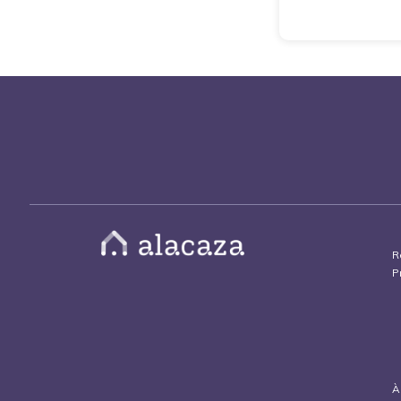
R
P
À