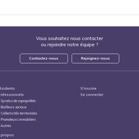
Vous souhaitez nous contacter
ou rejoindre notre équipe ?
Contactez-nous
Rejoignez-nous
ésidents
S'inscrire
rofessionnels
Se connecter
Syndics de copropriétés
Bailleurs sociaux
Collectivités territoriales
Promoteurs immobiliers
Autres
 propos