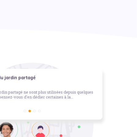
u jardin partagé
Clés t
Perdu / t
rdin partagé ne sont plus utilisées depuis quelques
Nous avons tro
ensez-vous d'en dédier certaines à la...
Contactez-nou
récupérer :)