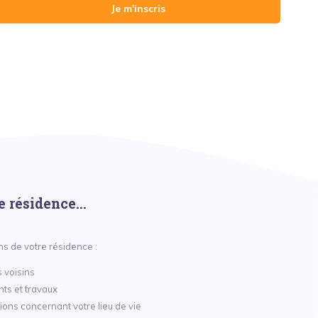
Je m'inscris
 résidence...
ns de votre résidence :
 voisins
nts et travaux
ions concernant votre lieu de vie