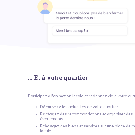
rtier
... Et à votre quartier
Couture s
Publication g
r est organisée le dernier week-end de août.
Je vous propose d
ation en partenariat avec la mairie seront...
gratuites entre r
Participez à l'animation locale et redonnez vie à votre quar
des...
Découvrez
les actualités de votre quartier
Partagez
des recommandations et organiser des
événements
Échangez
des biens et services sur une place de 
locale