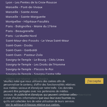
Lyon
-
Les Pentes de la Croix-Rousse
Marseille
-
Pont-de-Vivaux
Marseille
-
Sainte-Anne
Marseille
-
Sainte-Marguerite
Montpellier
-
Hôpitaux-Facultés
Paris
-
Batignolles - Mairie du 17ème
Paris
-
Beaugrenelle
Paris
-
La Muette Nord
Saint-Maur-des-Fossés
-
Le Vieux Saint-Maur
Saint-Ouen
-
Docks
Saint-Ouen
-
Garibaldi
Saint-Ouen
-
Pasteur-Zola
Savigny-le-Temple
-
Le Bourg - Cités Unies
Savigny-le-Temple
-
Les Droits de l'Homme
Savigny-le-Temple
-
Plessis-le-Roi
Savigny-le-Temple
-
Savigny Centre Ville
Villiers-sur-Marne
-
Les Stades
J'accepte
Veuillez noter que nous utilisons des cookies afin de
personnaliser le contenu, d'offrir des fonctionnalités relatives
aux médias sociaux et d'analyser notre trafic. Ces données
peuvent être partagées avec nos partenaires de médias
sociaux, de publicité et d'analyse, qui peuvent combiner celles-
Conditions générales d'utilisation
Politique de confidentialité
Politique relative aux cookies
ci avec d'autres informations que vous leur avez fournies ou
qu'ils ont collectées lors de votre utilisation de leurs services.
Voir la politique d'Alacaza relative aux cookies.