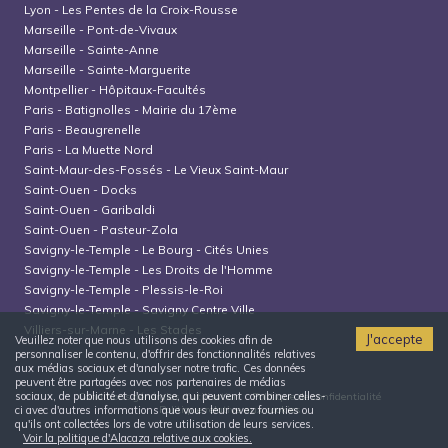
Lyon
-
Les Pentes de la Croix-Rousse
Marseille
-
Pont-de-Vivaux
Marseille
-
Sainte-Anne
Marseille
-
Sainte-Marguerite
Montpellier
-
Hôpitaux-Facultés
Paris
-
Batignolles - Mairie du 17ème
Paris
-
Beaugrenelle
Paris
-
La Muette Nord
Saint-Maur-des-Fossés
-
Le Vieux Saint-Maur
Saint-Ouen
-
Docks
Saint-Ouen
-
Garibaldi
Saint-Ouen
-
Pasteur-Zola
Savigny-le-Temple
-
Le Bourg - Cités Unies
Savigny-le-Temple
-
Les Droits de l'Homme
Savigny-le-Temple
-
Plessis-le-Roi
Savigny-le-Temple
-
Savigny Centre Ville
Villiers-sur-Marne
-
Les Stades
J'accepte
Veuillez noter que nous utilisons des cookies afin de
personnaliser le contenu, d'offrir des fonctionnalités relatives
aux médias sociaux et d'analyser notre trafic. Ces données
peuvent être partagées avec nos partenaires de médias
sociaux, de publicité et d'analyse, qui peuvent combiner celles-
Conditions générales d'utilisation
Politique de confidentialité
Politique relative aux cookies
ci avec d'autres informations que vous leur avez fournies ou
qu'ils ont collectées lors de votre utilisation de leurs services.
Voir la politique d'Alacaza relative aux cookies.