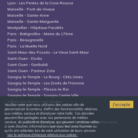
Lyon
-
Les Pentes de la Croix-Rousse
Marseille
-
Pont-de-Vivaux
Marseille
-
Sainte-Anne
Marseille
-
Sainte-Marguerite
Montpellier
-
Hôpitaux-Facultés
Paris
-
Batignolles - Mairie du 17ème
Paris
-
Beaugrenelle
Paris
-
La Muette Nord
Saint-Maur-des-Fossés
-
Le Vieux Saint-Maur
Saint-Ouen
-
Docks
Saint-Ouen
-
Garibaldi
Saint-Ouen
-
Pasteur-Zola
Savigny-le-Temple
-
Le Bourg - Cités Unies
Savigny-le-Temple
-
Les Droits de l'Homme
Savigny-le-Temple
-
Plessis-le-Roi
Savigny-le-Temple
-
Savigny Centre Ville
Villiers-sur-Marne
-
Les Stades
J'accepte
Veuillez noter que nous utilisons des cookies afin de
personnaliser le contenu, d'offrir des fonctionnalités relatives
aux médias sociaux et d'analyser notre trafic. Ces données
peuvent être partagées avec nos partenaires de médias
sociaux, de publicité et d'analyse, qui peuvent combiner celles-
Conditions générales d'utilisation
Politique de confidentialité
Politique relative aux cookies
ci avec d'autres informations que vous leur avez fournies ou
qu'ils ont collectées lors de votre utilisation de leurs services.
Voir la politique d'Alacaza relative aux cookies.