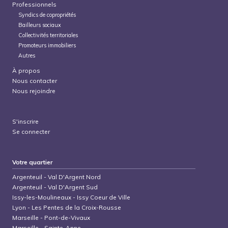
Professionnels
Syndics de copropriétés
Bailleurs sociaux
Collectivités territoriales
Promoteurs immobiliers
Autres
À propos
Nous contacter
Nous rejoindre
S'inscrire
Se connecter
Votre quartier
Argenteuil
-
Val D'Argent Nord
Argenteuil
-
Val D'Argent Sud
Issy-les-Moulineaux
-
Issy Coeur de Ville
Lyon
-
Les Pentes de la Croix-Rousse
Marseille
-
Pont-de-Vivaux
Marseille
-
Sainte-Anne