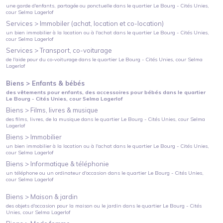
une garde d'enfants, partagée ou ponctuelle
dans le quartier
Le Bourg - Cités Unies
,
cour Selma Lagerlof
Services >
Immobiler (achat, location et co-location)
un bien immobilier à la location ou à l'achat
dans le quartier
Le Bourg - Cités Unies
,
cour Selma Lagerlof
Services >
Transport, co-voiturage
de l'aide pour du co-voiturage
dans le quartier
Le Bourg - Cités Unies
, cour Selma
Lagerlof
Biens >
Enfants & bébés
des vêtements pour enfants, des accessoires pour bébés
dans le quartier
Le Bourg - Cités Unies
, cour Selma Lagerlof
Biens >
Films, livres & musique
des films, livres, de la musique
dans le quartier
Le Bourg - Cités Unies
, cour Selma
Lagerlof
Biens >
Immobilier
un bien immobilier à la location ou à l'achat
dans le quartier
Le Bourg - Cités Unies
,
cour Selma Lagerlof
Biens >
Informatique & téléphonie
un téléphone ou un ordinateur d'occasion
dans le quartier
Le Bourg - Cités Unies
,
cour Selma Lagerlof
Biens >
Maison & jardin
des objets d'occasion pour la maison ou le jardin
dans le quartier
Le Bourg - Cités
Unies
, cour Selma Lagerlof