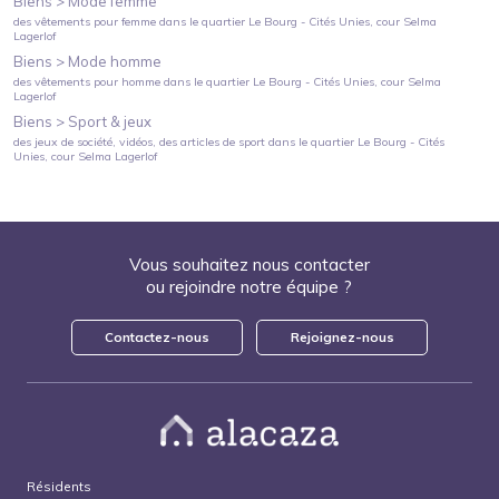
Biens >
Mode femme
des vêtements pour femme
dans le quartier
Le Bourg - Cités Unies
, cour Selma
Lagerlof
Biens >
Mode homme
des vêtements pour homme
dans le quartier
Le Bourg - Cités Unies
, cour Selma
Lagerlof
Biens >
Sport & jeux
des jeux de société, vidéos, des articles de sport
dans le quartier
Le Bourg - Cités
Unies
, cour Selma Lagerlof
Vous souhaitez nous contacter
ou rejoindre notre équipe ?
Contactez-nous
Rejoignez-nous
Résidents