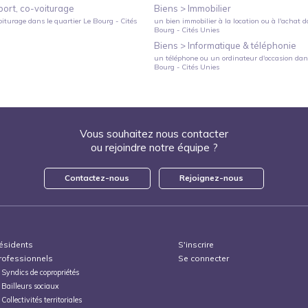
port, co-voiturage
Biens >
Immobilier
oiturage
dans le quartier
Le Bourg - Cités
un bien immobilier à la location ou à l'achat
da
Bourg - Cités Unies
Biens >
Informatique & téléphonie
un téléphone ou un ordinateur d'occasion
dans
Bourg - Cités Unies
Vous souhaitez nous contacter
ou rejoindre notre équipe ?
Contactez-nous
Rejoignez-nous
ésidents
S'inscrire
rofessionnels
Se connecter
Syndics de copropriétés
Bailleurs sociaux
Collectivités territoriales