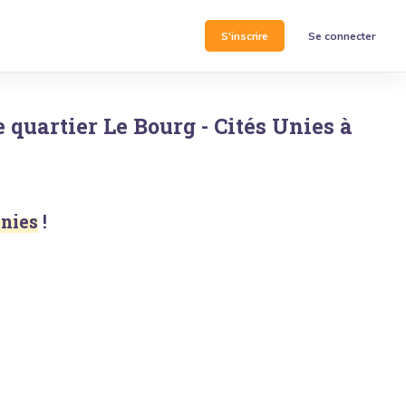
S'inscrire
Se connecter
e quartier
Le Bourg - Cités Unies
à
Unies
!