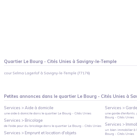
Quartier
Le Bourg - Cités Unies
à
Savigny-le-Temple
cour Selma Lagerlof à Savigny-le-Temple (77176)
Petites annonces dans le quartier
Le Bourg - Cités Unies
à
Sa
Services >
Aide à domicile
Services >
Garde
une aide à domicile
dans le quartier
Le Bourg - Cités Unies
une garde d'enfants, 
Bourg - Cités Unies
Services >
Bricolage
Services >
Immobi
de l'aide pour du bricolage
dans le quartier
Le Bourg - Cités Unies
un bien immobilier à l
Services >
Emprunt et location d'objets
Bourg - Cités Unies