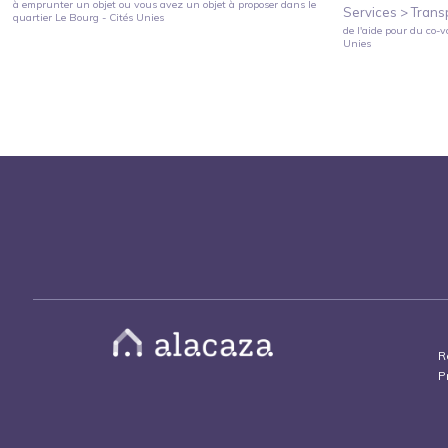
à emprunter un objet ou vous avez un objet à proposer
dans le
Services >
Trans
quartier
Le Bourg - Cités Unies
de l'aide pour du co-v
Unies
R
P