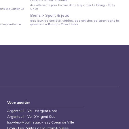
des vêtements pour homme
dans le quartier
Le Bourg - Cités
ns le quartier
Le
Unies
Biens >
Sport & jeux
des jeux de société, vidéos, des articles de sport
dans le
 le quartier
Le
quartier
Le Bourg - Cités Unies
Votre quartier
Argenteuil
-
Val D'Argent Nord
Argenteuil
-
Val D'Argent Sud
Issy-les-Moulineaux
-
Issy Coeur de Ville
Lyon
-
Les Pentes de la Croix-Rousse