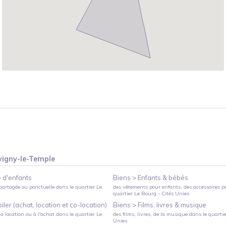
vigny-le-Temple
 d'enfants
Biens >
Enfants & bébés
partagée ou ponctuelle
dans le quartier
Le
des vêtements pour enfants, des accessoires p
quartier
Le Bourg - Cités Unies
ler (achat, location et co-location)
Biens >
Films, livres & musique
a location ou à l'achat
dans le quartier
Le
des films, livres, de la musique
dans le quarti
Unies