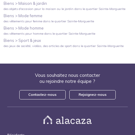
Biens >
Maison & jardin
des objets d'occasion pour la maison ou le jardin
dans le quartier
Sainte-Marguerite
Biens >
Mode femme
des vêtements pour femme
dans le quartier
Sainte-Marguerite
Biens >
Mode homme
des vêtements pour homme
dans le quartier
Sainte-Marguerite
Biens >
Sport & jeux
des jeux de société, vidéos, des articles de sport
dans le quartier
Sainte-Marguerite
Vous souhaitez nous contacter
ou rejoindre notre équipe ?
Contactez-nous
Rejoignez-nous
Résidents