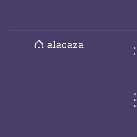
R
P
À
N
N