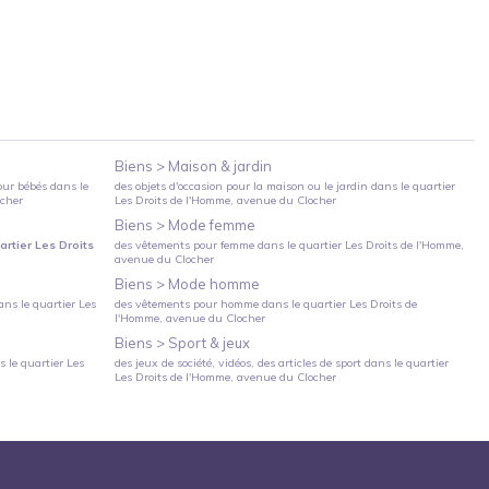
Biens >
Maison & jardin
our bébés
dans le
des objets d'occasion pour la maison ou le jardin
dans le quartier
ocher
Les Droits de l'Homme
, avenue du Clocher
Biens >
Mode femme
artier
Les Droits
des vêtements pour femme
dans le quartier
Les Droits de l'Homme
,
avenue du Clocher
Biens >
Mode homme
ns le quartier
Les
des vêtements pour homme
dans le quartier
Les Droits de
l'Homme
, avenue du Clocher
Biens >
Sport & jeux
 le quartier
Les
des jeux de société, vidéos, des articles de sport
dans le quartier
Les Droits de l'Homme
, avenue du Clocher