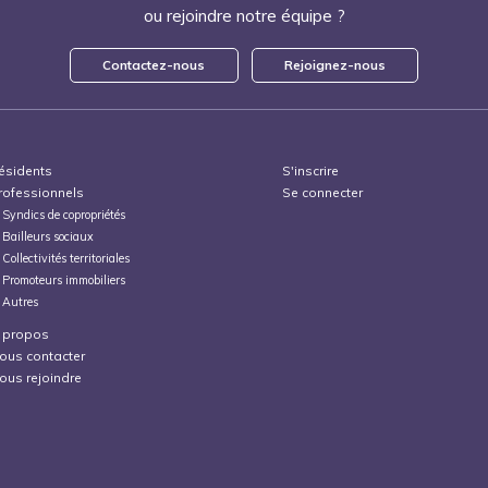
ou rejoindre notre équipe ?
Contactez-nous
Rejoignez-nous
ésidents
S'inscrire
rofessionnels
Se connecter
Syndics de copropriétés
Bailleurs sociaux
Collectivités territoriales
Promoteurs immobiliers
Autres
 propos
ous contacter
ous rejoindre