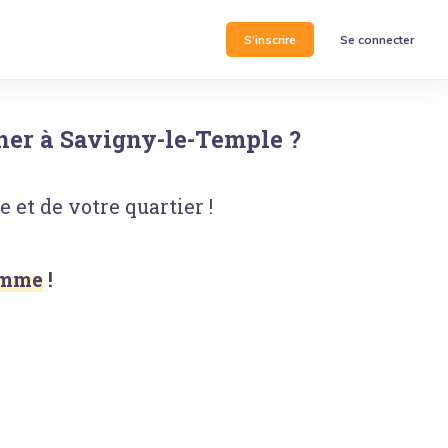
S'inscrire
Se connecter
her
à
Savigny-le-Temple
?
 et de votre quartier !
Homme
!