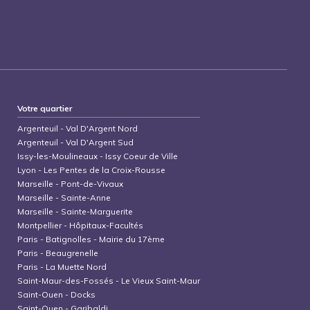
Votre quartier
Argenteuil
-
Val D'Argent Nord
Argenteuil
-
Val D'Argent Sud
Issy-les-Moulineaux
-
Issy Coeur de Ville
Lyon
-
Les Pentes de la Croix-Rousse
Marseille
-
Pont-de-Vivaux
Marseille
-
Sainte-Anne
Marseille
-
Sainte-Marguerite
Montpellier
-
Hôpitaux-Facultés
Paris
-
Batignolles - Mairie du 17ème
Paris
-
Beaugrenelle
Paris
-
La Muette Nord
Saint-Maur-des-Fossés
-
Le Vieux Saint-Maur
Saint-Ouen
-
Docks
Saint-Ouen
-
Garibaldi