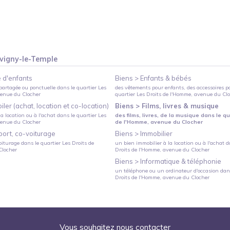
vigny-le-Temple
 d'enfants
Biens >
Enfants & bébés
partagée ou ponctuelle
dans le quartier
Les
des vêtements pour enfants, des accessoires p
venue du Clocher
quartier
Les Droits de l'Homme
, avenue du Cl
ler (achat, location et co-location)
Biens >
Films, livres & musique
a location ou à l'achat
dans le quartier
Les
des films, livres, de la musique
dans le qu
venue du Clocher
de l'Homme
, avenue du Clocher
port, co-voiturage
Biens >
Immobilier
oiturage
dans le quartier
Les Droits de
un bien immobilier à la location ou à l'achat
da
Clocher
Droits de l'Homme
, avenue du Clocher
Biens >
Informatique & téléphonie
un téléphone ou un ordinateur d'occasion
dans
Droits de l'Homme
, avenue du Clocher
Vous souhaitez nous contacter