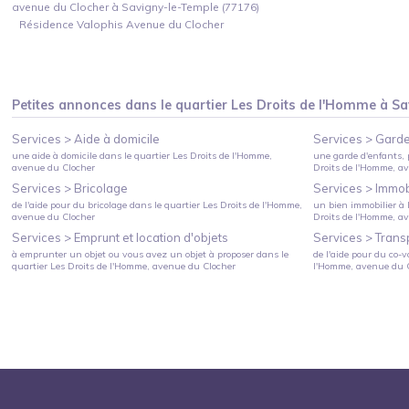
avenue du Clocher à Savigny-le-Temple (77176)
Résidence Valophis Avenue du Clocher
Petites annonces dans le quartier
Les Droits de l'Homme
à
Sa
Services >
Aide à domicile
Services >
Garde
une aide à domicile
dans le quartier
Les Droits de l'Homme
,
une garde d'enfants, 
avenue du Clocher
Droits de l'Homme
, a
Services >
Bricolage
Services >
Immobi
de l'aide pour du bricolage
dans le quartier
Les Droits de l'Homme
,
un bien immobilier à l
avenue du Clocher
Droits de l'Homme
, a
Services >
Emprunt et location d'objets
Services >
Trans
à emprunter un objet ou vous avez un objet à proposer
dans le
de l'aide pour du co-v
quartier
Les Droits de l'Homme
, avenue du Clocher
l'Homme
, avenue du 