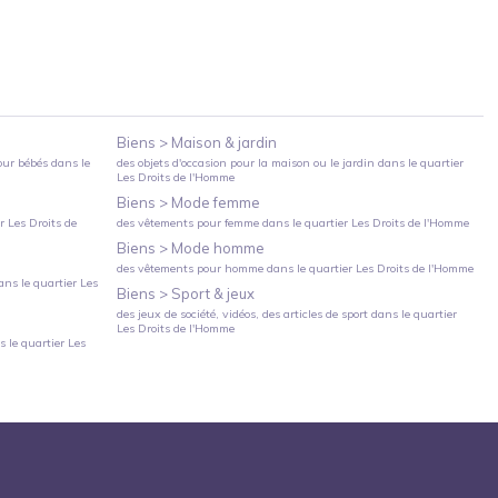
Biens >
Maison & jardin
our bébés
dans le
des objets d'occasion pour la maison ou le jardin
dans le quartier
Les Droits de l'Homme
Biens >
Mode femme
er
Les Droits de
des vêtements pour femme
dans le quartier
Les Droits de l'Homme
Biens >
Mode homme
des vêtements pour homme
dans le quartier
Les Droits de l'Homme
ns le quartier
Les
Biens >
Sport & jeux
des jeux de société, vidéos, des articles de sport
dans le quartier
Les Droits de l'Homme
 le quartier
Les