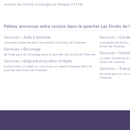
avenue du Clocher à Savigny-le-Temple (77176)
Petites annonces entre voisins dans le quartier
Les Droits de
Services >
Aide à domicile
Services >
Garde
une aide à domicile
dans le quartier
Les Droits de l'Homme
une garde d'enfants, 
Droits de l'Homme
Services >
Bricolage
Services >
Immobi
de l'aide pour du bricolage
dans le quartier
Les Droits de l'Homme
un bien immobilier à l
Services >
Emprunt et location d'objets
Droits de l'Homme
à emprunter un objet ou vous avez un objet à proposer
dans le
Services >
Trans
quartier
Les Droits de l'Homme
de l'aide pour du co-v
l'Homme