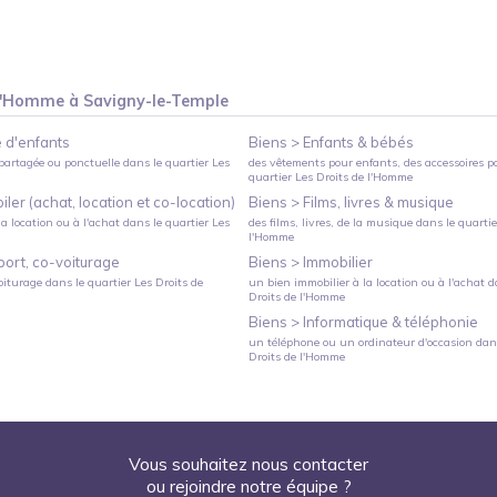
 l'Homme
à
Savigny-le-Temple
 d'enfants
Biens >
Enfants & bébés
partagée ou ponctuelle
dans le quartier
Les
des vêtements pour enfants, des accessoires p
quartier
Les Droits de l'Homme
ler (achat, location et co-location)
Biens >
Films, livres & musique
a location ou à l'achat
dans le quartier
Les
des films, livres, de la musique
dans le quarti
l'Homme
port, co-voiturage
Biens >
Immobilier
oiturage
dans le quartier
Les Droits de
un bien immobilier à la location ou à l'achat
da
Droits de l'Homme
Biens >
Informatique & téléphonie
un téléphone ou un ordinateur d'occasion
dans
Droits de l'Homme
Vous souhaitez nous contacter
ou rejoindre notre équipe ?