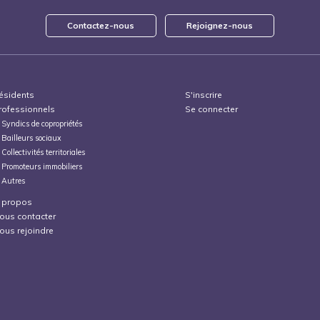
Contactez-nous
Rejoignez-nous
ésidents
S'inscrire
rofessionnels
Se connecter
Syndics de copropriétés
Bailleurs sociaux
Collectivités territoriales
Promoteurs immobiliers
Autres
 propos
ous contacter
ous rejoindre