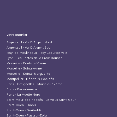
Votre quartier
Argenteuil
-
Val D'Argent Nord
Argenteuil
-
Val D'Argent Sud
Issy-les-Moulineaux
-
Issy Coeur de Ville
Lyon
-
Les Pentes de la Croix-Rousse
Marseille
-
Pont-de-Vivaux
Marseille
-
Sainte-Anne
Marseille
-
Sainte-Marguerite
Montpellier
-
Hôpitaux-Facultés
Paris
-
Batignolles - Mairie du 17ème
Paris
-
Beaugrenelle
Paris
-
La Muette Nord
Saint-Maur-des-Fossés
-
Le Vieux Saint-Maur
Saint-Ouen
-
Docks
Saint-Ouen
-
Garibaldi
Saint-Ouen
-
Pasteur-Zola