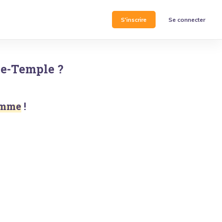
S'inscrire
Se connecter
le-Temple
?
Homme
!