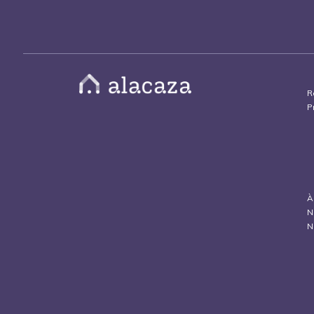
R
P
À
N
N