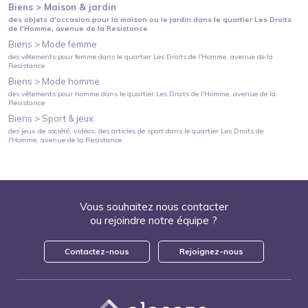
Biens >
Maison & jardin
des objets d'occasion pour la maison ou le jardin
dans le quartier
Les Droits
de l'Homme
, avenue de la Resistance
Biens >
Mode femme
des vêtements pour femme
dans le quartier
Les Droits de l'Homme
, avenue de la
Resistance
Biens >
Mode homme
des vêtements pour homme
dans le quartier
Les Droits de l'Homme
, avenue de la
Resistance
Biens >
Sport & jeux
des jeux de société, vidéos, des articles de sport
dans le quartier
Les Droits de
l'Homme
, avenue de la Resistance
Vous souhaitez nous contacter
ou rejoindre notre équipe ?
Contactez-nous
Rejoignez-nous