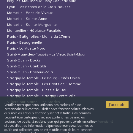
Issy-les-Moulineaux
-
Issy Coeur de Ville
Lyon
-
Les Pentes de la Croix-Rousse
Marseille
-
Pont-de-Vivaux
Marseille
-
Sainte-Anne
Marseille
-
Sainte-Marguerite
Montpellier
-
Hôpitaux-Facultés
Paris
-
Batignolles - Mairie du 17ème
Paris
-
Beaugrenelle
Paris
-
La Muette Nord
Saint-Maur-des-Fossés
-
Le Vieux Saint-Maur
Saint-Ouen
-
Docks
Saint-Ouen
-
Garibaldi
Saint-Ouen
-
Pasteur-Zola
Savigny-le-Temple
-
Le Bourg - Cités Unies
Savigny-le-Temple
-
Les Droits de l'Homme
Savigny-le-Temple
-
Plessis-le-Roi
Savigny-le-Temple
-
Savigny Centre Ville
Villiers-sur-Marne
-
Les Stades
J'accepte
Veuillez noter que nous utilisons des cookies afin de
personnaliser le contenu, d'offrir des fonctionnalités relatives
aux médias sociaux et d'analyser notre trafic. Ces données
peuvent être partagées avec nos partenaires de médias
sociaux, de publicité et d'analyse, qui peuvent combiner celles-
Conditions générales d'utilisation
Politique de confidentialité
Politique relative aux cookies
ci avec d'autres informations que vous leur avez fournies ou
qu'ils ont collectées lors de votre utilisation de leurs services.