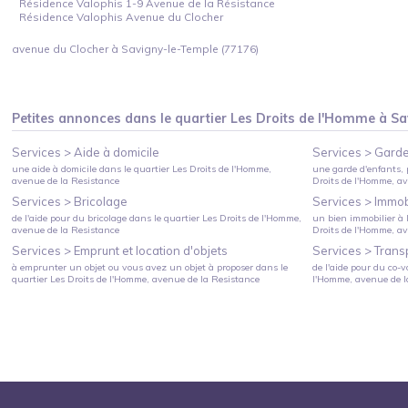
Résidence Valophis 1-9 Avenue de la Résistance
Résidence Valophis Avenue du Clocher
avenue du Clocher à Savigny-le-Temple (77176)
Petites annonces dans le quartier
Les Droits de l'Homme
à
Sa
Services >
Aide à domicile
Services >
Garde
une aide à domicile
dans le quartier
Les Droits de l'Homme
,
une garde d'enfants, 
avenue de la Resistance
Droits de l'Homme
, a
Services >
Bricolage
Services >
Immobi
de l'aide pour du bricolage
dans le quartier
Les Droits de l'Homme
,
un bien immobilier à l
avenue de la Resistance
Droits de l'Homme
, a
Services >
Emprunt et location d'objets
Services >
Trans
à emprunter un objet ou vous avez un objet à proposer
dans le
de l'aide pour du co-v
quartier
Les Droits de l'Homme
, avenue de la Resistance
l'Homme
, avenue de 