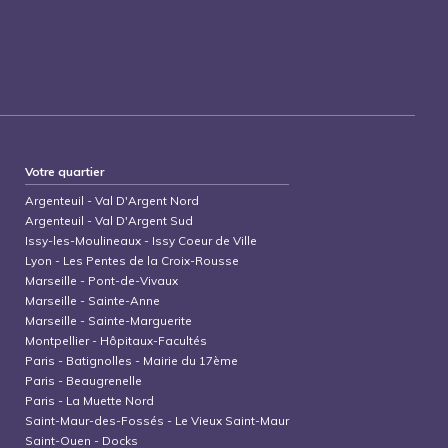
Votre quartier
Argenteuil
-
Val D'Argent Nord
Argenteuil
-
Val D'Argent Sud
Issy-les-Moulineaux
-
Issy Coeur de Ville
Lyon
-
Les Pentes de la Croix-Rousse
Marseille
-
Pont-de-Vivaux
Marseille
-
Sainte-Anne
Marseille
-
Sainte-Marguerite
Montpellier
-
Hôpitaux-Facultés
Paris
-
Batignolles - Mairie du 17ème
Paris
-
Beaugrenelle
Paris
-
La Muette Nord
Saint-Maur-des-Fossés
-
Le Vieux Saint-Maur
Saint-Ouen
-
Docks