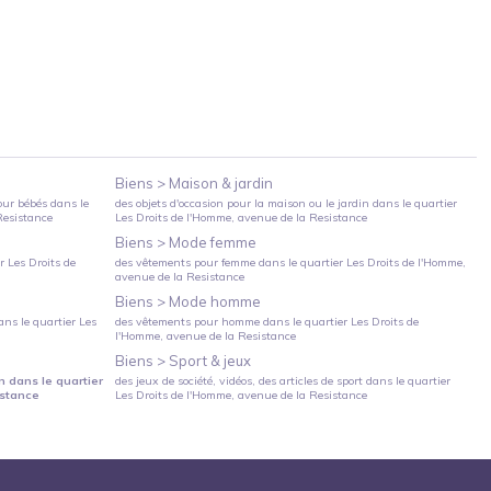
Biens >
Maison & jardin
our bébés
dans le
des objets d'occasion pour la maison ou le jardin
dans le quartier
Resistance
Les Droits de l'Homme
, avenue de la Resistance
Biens >
Mode femme
er
Les Droits de
des vêtements pour femme
dans le quartier
Les Droits de l'Homme
,
avenue de la Resistance
Biens >
Mode homme
ns le quartier
Les
des vêtements pour homme
dans le quartier
Les Droits de
l'Homme
, avenue de la Resistance
Biens >
Sport & jeux
n
dans le quartier
des jeux de société, vidéos, des articles de sport
dans le quartier
istance
Les Droits de l'Homme
, avenue de la Resistance