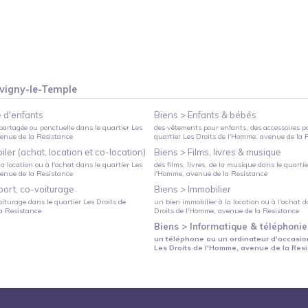
vigny-le-Temple
 d'enfants
Biens >
Enfants & bébés
partagée ou ponctuelle
dans le quartier
Les
des vêtements pour enfants, des accessoires p
venue de la Resistance
quartier
Les Droits de l'Homme
, avenue de la 
ler (achat, location et co-location)
Biens >
Films, livres & musique
a location ou à l'achat
dans le quartier
Les
des films, livres, de la musique
dans le quarti
venue de la Resistance
l'Homme
, avenue de la Resistance
port, co-voiturage
Biens >
Immobilier
oiturage
dans le quartier
Les Droits de
un bien immobilier à la location ou à l'achat
da
la Resistance
Droits de l'Homme
, avenue de la Resistance
Biens >
Informatique & téléphonie
un téléphone ou un ordinateur d'occasio
Les Droits de l'Homme
, avenue de la Res