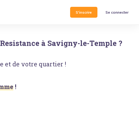
S'inscrire
Se connecter
 Resistance
à
Savigny-le-Temple
?
 et de votre quartier !
Homme
!