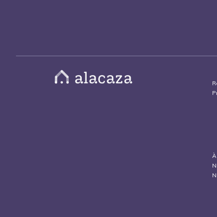
R
P
À
N
N