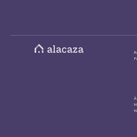
R
P
À
N
N