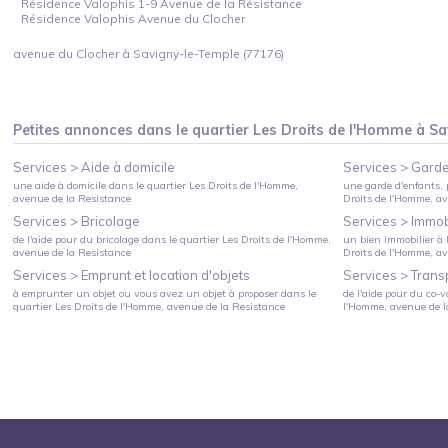
Résidence Valophis 1-9 Avenue de la Résistance
Résidence Valophis Avenue du Clocher
avenue du Clocher à Savigny-le-Temple (77176)
Petites annonces dans le quartier
Les Droits de l'Homme
à
Sa
Services >
Aide à domicile
Services >
Garde
une aide à domicile
dans le quartier
Les Droits de l'Homme
,
une garde d'enfants, 
avenue de la Resistance
Droits de l'Homme
, a
Services >
Bricolage
Services >
Immobi
de l'aide pour du bricolage
dans le quartier
Les Droits de l'Homme
,
un bien immobilier à l
avenue de la Resistance
Droits de l'Homme
, a
Services >
Emprunt et location d'objets
Services >
Trans
à emprunter un objet ou vous avez un objet à proposer
dans le
de l'aide pour du co-v
quartier
Les Droits de l'Homme
, avenue de la Resistance
l'Homme
, avenue de 