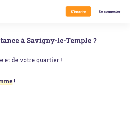
S'inscrire
Se connecter
stance
à
Savigny-le-Temple
?
 et de votre quartier !
Homme
!