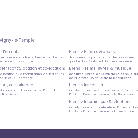
vigny-le-Temple
 d'enfants
Biens >
Enfants & bébés
partagée ou ponctuelle
dans le quartier
Les
des vêtements pour enfants, des accessoires p
venue de la Resistance
quartier
Les Droits de l'Homme
, avenue de la 
ler (achat, location et co-location)
Biens >
Films, livres & musique
a location ou à l'achat
dans le quartier
Les
des films, livres, de la musique
dans le qu
venue de la Resistance
de l'Homme
, avenue de la Resistance
port, co-voiturage
Biens >
Immobilier
oiturage
dans le quartier
Les Droits de
un bien immobilier à la location ou à l'achat
da
la Resistance
Droits de l'Homme
, avenue de la Resistance
Biens >
Informatique & téléphonie
un téléphone ou un ordinateur d'occasion
dans
Droits de l'Homme
, avenue de la Resistance