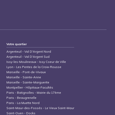
Votre quartier
Argenteuil
-
Val D'Argent Nord
Argenteuil
-
Val D'Argent Sud
Issy-les-Moulineaux
-
Issy Coeur de Ville
Lyon
-
Les Pentes de la Croix-Rousse
Marseille
-
Pont-de-Vivaux
Marseille
-
Sainte-Anne
Marseille
-
Sainte-Marguerite
Montpellier
-
Hôpitaux-Facultés
Paris
-
Batignolles - Mairie du 17ème
Paris
-
Beaugrenelle
Paris
-
La Muette Nord
Saint-Maur-des-Fossés
-
Le Vieux Saint-Maur
Saint-Ouen
-
Docks