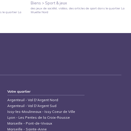
Biens >
Sport & jeux
des jeux de société, vidéos, des articles de sport
dans le quartier
La
 le quartier
La
Muette Nord
Votre quartier
Argenteuil
-
Val D'Argent Nord
Argenteuil
-
Val D'Argent Sud
Issy-les-Moulineaux
-
Issy Coeur de Ville
Lyon
-
Les Pentes de la Croix-Rousse
Marseille
-
Pont-de-Vivaux
Marseille
-
Sainte-Anne