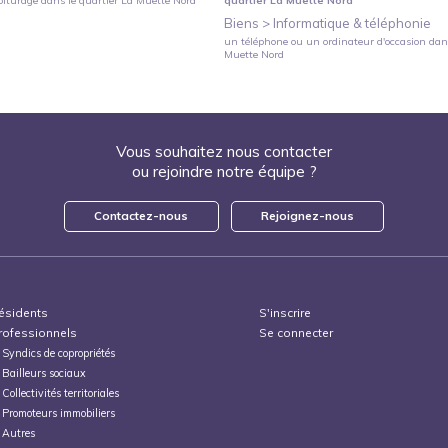
oiturage
dans le quartier
La Muette Nord
quartier
La Muette Nord
Biens >
Informatique & téléphonie
un téléphone ou un ordinateur d'occasion
dans
Muette Nord
Vous souhaitez nous contacter
ou rejoindre notre équipe ?
Contactez-nous
Rejoignez-nous
ésidents
S'inscrire
rofessionnels
Se connecter
Syndics de copropriétés
Bailleurs sociaux
Collectivités territoriales
Promoteurs immobiliers
Autres