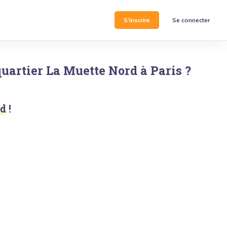
S'inscrire
Se connecter
quartier
La Muette Nord
à
Paris
?
rd
!