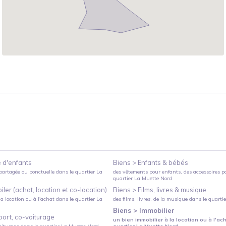
 d'enfants
Biens >
Enfants & bébés
partagée ou ponctuelle
dans le quartier
La
des vêtements pour enfants, des accessoires p
quartier
La Muette Nord
ler (achat, location et co-location)
Biens >
Films, livres & musique
a location ou à l'achat
dans le quartier
La
des films, livres, de la musique
dans le quarti
Biens >
Immobilier
port, co-voiturage
un bien immobilier à la location ou à l'ac