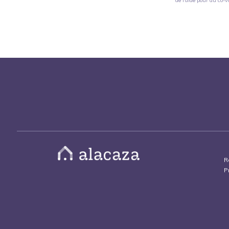
de l'aide pour du co-v
R
P