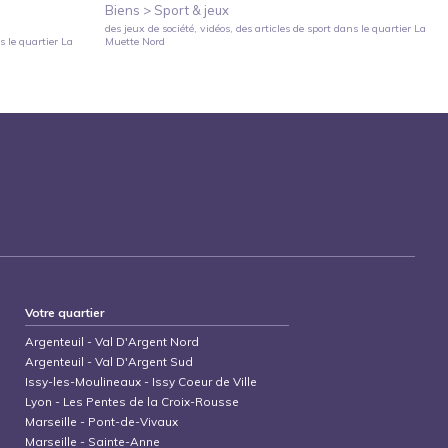
Biens >
Sport & jeux
des jeux de société, vidéos, des articles de sport
dans le quartier
La
 le quartier
La
Muette Nord
Votre quartier
Argenteuil
-
Val D'Argent Nord
Argenteuil
-
Val D'Argent Sud
Issy-les-Moulineaux
-
Issy Coeur de Ville
Lyon
-
Les Pentes de la Croix-Rousse
Marseille
-
Pont-de-Vivaux
Marseille
-
Sainte-Anne