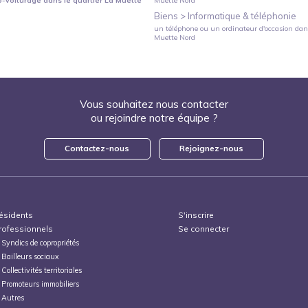
o-voiturage
dans le quartier
La Muette
Muette Nord
Biens >
Informatique & téléphonie
un téléphone ou un ordinateur d'occasion
dans
Muette Nord
Vous souhaitez nous contacter
ou rejoindre notre équipe ?
Contactez-nous
Rejoignez-nous
ésidents
S'inscrire
rofessionnels
Se connecter
Syndics de copropriétés
Bailleurs sociaux
Collectivités territoriales
Promoteurs immobiliers
Autres