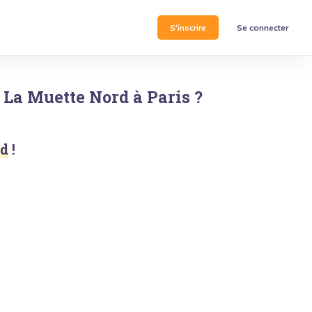
S'inscrire
Se connecter
La Muette Nord
à
Paris
?
rd
!