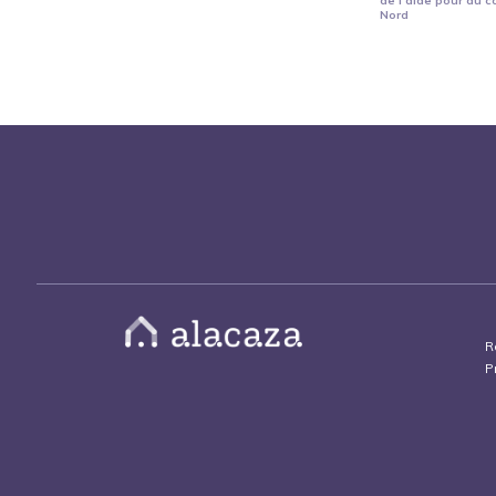
de l'aide pour du c
Nord
R
P