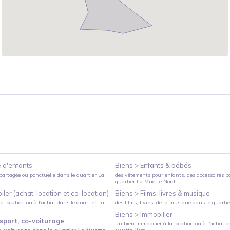
 d'enfants
Biens >
Enfants & bébés
partagée ou ponctuelle
dans le quartier
La
des vêtements pour enfants, des accessoires p
quartier
La Muette Nord
ler (achat, location et co-location)
Biens >
Films, livres & musique
a location ou à l'achat
dans le quartier
La
des films, livres, de la musique
dans le quarti
Biens >
Immobilier
sport, co-voiturage
un bien immobilier à la location ou à l'achat
da