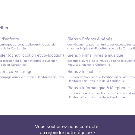
llier
 d'enfants
Biens >
Enfants & bébés
partagée ou ponctuelle
dans le quartier
des vêtements pour enfants, des accessoires p
ue de la Cardonille
quartier
Hôpitaux-Facultés
, rue de la Cardonil
ler (achat, location et co-location)
Biens >
Films, livres & musique
a location ou à l'achat
dans le quartier
des films, livres, de la musique
dans le quarti
ue de la Cardonille
Facultés
, rue de la Cardonille
port, co-voiturage
Biens >
Immobilier
oiturage
dans le quartier
Hôpitaux-Facultés
,
un bien immobilier à la location ou à l'achat
da
Hôpitaux-Facultés
, rue de la Cardonille
Biens >
Informatique & téléphonie
un téléphone ou un ordinateur d'occasion
dans
Hôpitaux-Facultés
, rue de la Cardonille
Vous souhaitez nous contacter
ou rejoindre notre équipe ?