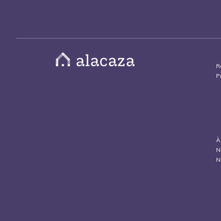
R
P
À
N
N