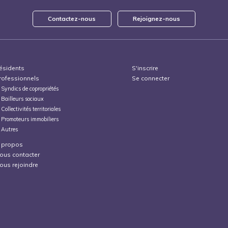
Contactez-nous
Rejoignez-nous
ésidents
S'inscrire
rofessionnels
Se connecter
Syndics de copropriétés
Bailleurs sociaux
Collectivités territoriales
Promoteurs immobiliers
Autres
 propos
ous contacter
ous rejoindre