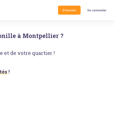
S'inscrire
Se connecter
onille
à
Montpellier
?
 et de votre quartier !
tés
!