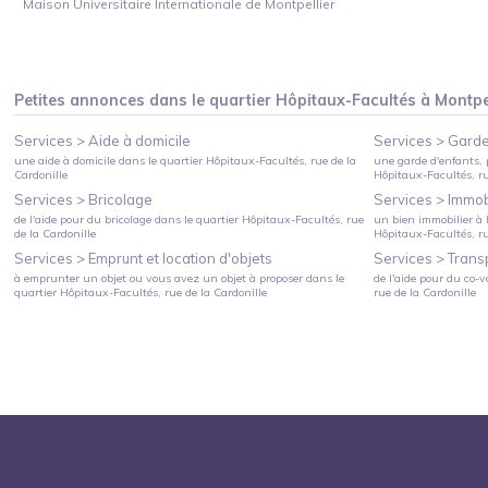
Maison Universitaire Internationale de Montpellier
Petites annonces dans le quartier
Hôpitaux-Facultés
à
Montpe
Services >
Aide à domicile
Services >
Garde
une aide à domicile
dans le quartier
Hôpitaux-Facultés
, rue de la
une garde d'enfants, 
Cardonille
Hôpitaux-Facultés
, r
Services >
Bricolage
Services >
Immobi
de l'aide pour du bricolage
dans le quartier
Hôpitaux-Facultés
, rue
un bien immobilier à l
de la Cardonille
Hôpitaux-Facultés
, r
Services >
Emprunt et location d'objets
Services >
Trans
à emprunter un objet ou vous avez un objet à proposer
dans le
de l'aide pour du co-v
quartier
Hôpitaux-Facultés
, rue de la Cardonille
rue de la Cardonille