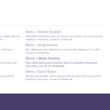
Biens >
Maison & jardin
our bébés
dans le
des objets d'occasion pour la maison ou le jardin
dans le quartier
le
Hôpitaux-Facultés
, rue de la Cardonille
Biens >
Mode femme
er
Hôpitaux-
des vêtements pour femme
dans le quartier
Hôpitaux-Facultés
,
rue de la Cardonille
Biens >
Mode homme
ns le quartier
des vêtements pour homme
dans le quartier
Hôpitaux-
Facultés
, rue de la Cardonille
Biens >
Sport & jeux
 le quartier
des jeux de société, vidéos, des articles de sport
dans le quartier
Hôpitaux-Facultés
, rue de la Cardonille