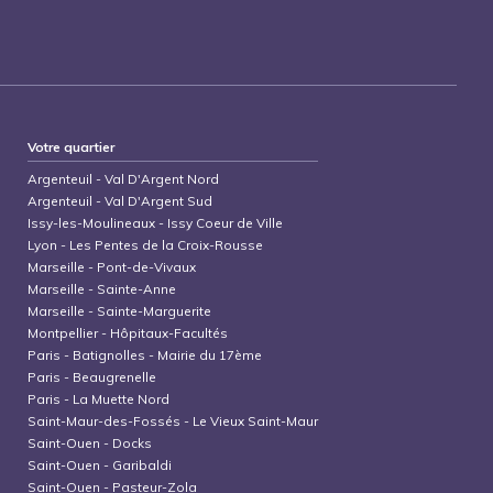
Votre quartier
Argenteuil
-
Val D'Argent Nord
Argenteuil
-
Val D'Argent Sud
Issy-les-Moulineaux
-
Issy Coeur de Ville
Lyon
-
Les Pentes de la Croix-Rousse
Marseille
-
Pont-de-Vivaux
Marseille
-
Sainte-Anne
Marseille
-
Sainte-Marguerite
Montpellier
-
Hôpitaux-Facultés
Paris
-
Batignolles - Mairie du 17ème
Paris
-
Beaugrenelle
Paris
-
La Muette Nord
Saint-Maur-des-Fossés
-
Le Vieux Saint-Maur
Saint-Ouen
-
Docks
Saint-Ouen
-
Garibaldi
Saint-Ouen
-
Pasteur-Zola