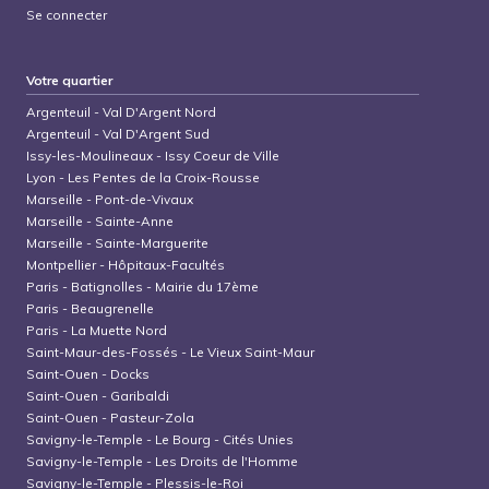
Se connecter
Votre quartier
Argenteuil
-
Val D'Argent Nord
Argenteuil
-
Val D'Argent Sud
Issy-les-Moulineaux
-
Issy Coeur de Ville
Lyon
-
Les Pentes de la Croix-Rousse
Marseille
-
Pont-de-Vivaux
Marseille
-
Sainte-Anne
Marseille
-
Sainte-Marguerite
Montpellier
-
Hôpitaux-Facultés
Paris
-
Batignolles - Mairie du 17ème
Paris
-
Beaugrenelle
Paris
-
La Muette Nord
Saint-Maur-des-Fossés
-
Le Vieux Saint-Maur
Saint-Ouen
-
Docks
Saint-Ouen
-
Garibaldi
Saint-Ouen
-
Pasteur-Zola
Savigny-le-Temple
-
Le Bourg - Cités Unies
Savigny-le-Temple
-
Les Droits de l'Homme
Savigny-le-Temple
-
Plessis-le-Roi