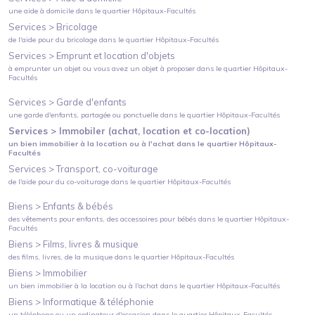
une aide à domicile
dans le quartier
Hôpitaux-Facultés
Services >
Bricolage
de l'aide pour du bricolage
dans le quartier
Hôpitaux-Facultés
Services >
Emprunt et location d'objets
à emprunter un objet ou vous avez un objet à proposer
dans le quartier
Hôpitaux-
Facultés
Services >
Garde d'enfants
une garde d'enfants, partagée ou ponctuelle
dans le quartier
Hôpitaux-Facultés
Services >
Immobiler (achat, location et co-location)
un bien immobilier à la location ou à l'achat
dans le quartier
Hôpitaux-
Facultés
Services >
Transport, co-voiturage
de l'aide pour du co-voiturage
dans le quartier
Hôpitaux-Facultés
Biens >
Enfants & bébés
des vêtements pour enfants, des accessoires pour bébés
dans le quartier
Hôpitaux-
Facultés
Biens >
Films, livres & musique
des films, livres, de la musique
dans le quartier
Hôpitaux-Facultés
Biens >
Immobilier
un bien immobilier à la location ou à l'achat
dans le quartier
Hôpitaux-Facultés
Biens >
Informatique & téléphonie
un téléphone ou un ordinateur d'occasion
dans le quartier
Hôpitaux-Facultés