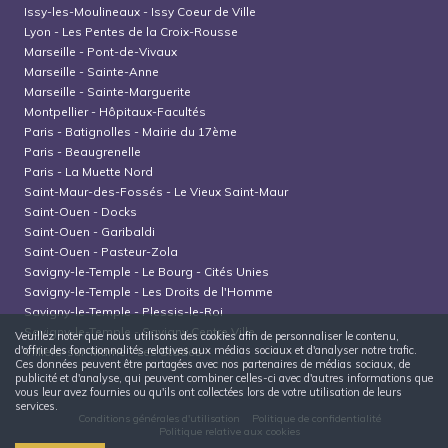
Issy-les-Moulineaux
-
Issy Coeur de Ville
Lyon
-
Les Pentes de la Croix-Rousse
Marseille
-
Pont-de-Vivaux
Marseille
-
Sainte-Anne
Marseille
-
Sainte-Marguerite
Montpellier
-
Hôpitaux-Facultés
Paris
-
Batignolles - Mairie du 17ème
Paris
-
Beaugrenelle
Paris
-
La Muette Nord
Saint-Maur-des-Fossés
-
Le Vieux Saint-Maur
Saint-Ouen
-
Docks
Saint-Ouen
-
Garibaldi
Saint-Ouen
-
Pasteur-Zola
Savigny-le-Temple
-
Le Bourg - Cités Unies
Savigny-le-Temple
-
Les Droits de l'Homme
Savigny-le-Temple
-
Plessis-le-Roi
Savigny-le-Temple
-
Savigny Centre Ville
Veuillez noter que nous utilisons des cookies afin de personnaliser le contenu,
d'offrir des fonctionnalités relatives aux médias sociaux et d'analyser notre trafic.
Villiers-sur-Marne
-
Les Stades
Ces données peuvent être partagées avec nos partenaires de médias sociaux, de
publicité et d'analyse, qui peuvent combiner celles-ci avec d'autres informations que
vous leur avez fournies ou qu'ils ont collectées lors de votre utilisation de leurs
services.
Conditions générales d'utilisation
Politique de confidentialité
Politique relative aux cookies