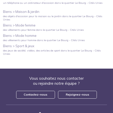
un téléphone ou un ordinateur d'occasion
dans le quartier
Le Bourg - Cités Unies
Biens >
Maison & jardin
des objets d'occasion pour la maison ou le jardin
dans le quartier
Le Bourg - Cités
Unies
Biens >
Mode femme
des vêtements pour femme
dans le quartier
Le Bourg - Cités Unies
Biens >
Mode homme
des vêtements pour homme
dans le quartier
Le Bourg - Cités Unies
Biens >
Sport & jeux
des jeux de société, vidéos, des articles de sport
dans le quartier
Le Bourg - Cités
Unies
Vous souhaitez nous contacter
ou rejoindre notre équipe ?
Contactez-nous
Rejoignez-nous