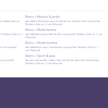
Biens >
Maison & jardin
our bébés
dans le
des objets d'occasion pour la maison ou le jardin
dans le quartier
Pasteur-Zola
au
1 rue Palouzié
Biens >
Mode femme
er
Pasteur-Zola
au
1
des vêtements pour femme
dans le quartier
Pasteur-Zola
au
1 rue
Palouzié
Biens >
Mode homme
ns le quartier
des vêtements pour homme
dans le quartier
Pasteur-Zola
au
1
rue Palouzié
Biens >
Sport & jeux
 le quartier
des jeux de société, vidéos, des articles de sport
dans le quartier
Pasteur-Zola
au
1 rue Palouzié