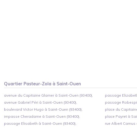
Quartier
Pasteur-Zola
à
Saint-Ouen
avenue du Capitaine Glarner à Saint-Ouen (93400),
passage Elizabeth
avenue Gabriel Péri à Saint-Ouen (93400),
passage Robespie
boulevard Victor Hugo à Saint-Ouen (93400),
place du Capitain
impasse Cheradame à Saint-Ouen (93400),
place Payret à Sa
passage Elisabeth à Saint-Ouen (93400),
rue Albert Camus 