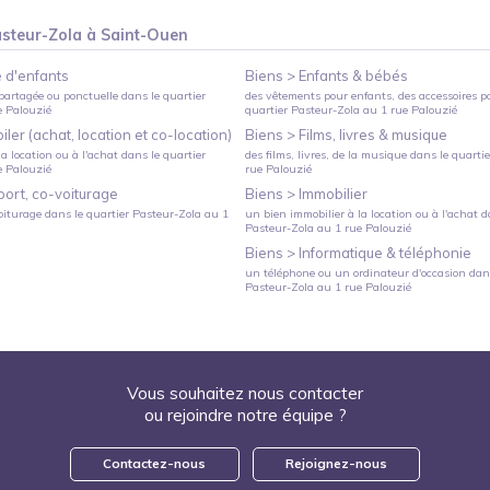
steur-Zola
à
Saint-Ouen
 d'enfants
Biens >
Enfants & bébés
partagée ou ponctuelle
dans le quartier
des vêtements pour enfants, des accessoires p
e Palouzié
quartier
Pasteur-Zola
au
1 rue Palouzié
ler (achat, location et co-location)
Biens >
Films, livres & musique
a location ou à l'achat
dans le quartier
des films, livres, de la musique
dans le quarti
e Palouzié
rue Palouzié
port, co-voiturage
Biens >
Immobilier
oiturage
dans le quartier
Pasteur-Zola
au
1
un bien immobilier à la location ou à l'achat
da
Pasteur-Zola
au
1 rue Palouzié
Biens >
Informatique & téléphonie
un téléphone ou un ordinateur d'occasion
dans
Pasteur-Zola
au
1 rue Palouzié
Vous souhaitez nous contacter
ou rejoindre notre équipe ?
Contactez-nous
Rejoignez-nous