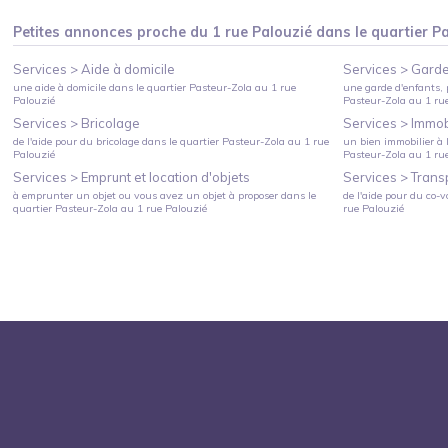
Petites annonces proche du
1 rue Palouzié
dans le quartier
Pa
Services >
Aide à domicile
Services >
Garde
une aide à domicile
dans le quartier
Pasteur-Zola
au
1 rue
une garde d'enfants, 
Palouzié
Pasteur-Zola
au
1 ru
Services >
Bricolage
Services >
Immobi
de l'aide pour du bricolage
dans le quartier
Pasteur-Zola
au
1 rue
un bien immobilier à l
Palouzié
Pasteur-Zola
au
1 ru
Services >
Emprunt et location d'objets
Services >
Trans
à emprunter un objet ou vous avez un objet à proposer
dans le
de l'aide pour du co-v
quartier
Pasteur-Zola
au
1 rue Palouzié
rue Palouzié