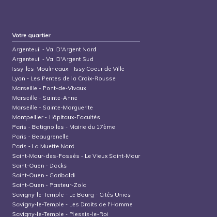
Votre quartier
Argenteuil
-
Val D'Argent Nord
Argenteuil
-
Val D'Argent Sud
Issy-les-Moulineaux
-
Issy Coeur de Ville
Lyon
-
Les Pentes de la Croix-Rousse
Marseille
-
Pont-de-Vivaux
Marseille
-
Sainte-Anne
Marseille
-
Sainte-Marguerite
Montpellier
-
Hôpitaux-Facultés
Paris
-
Batignolles - Mairie du 17ème
Paris
-
Beaugrenelle
Paris
-
La Muette Nord
Saint-Maur-des-Fossés
-
Le Vieux Saint-Maur
Saint-Ouen
-
Docks
Saint-Ouen
-
Garibaldi
Saint-Ouen
-
Pasteur-Zola
Savigny-le-Temple
-
Le Bourg - Cités Unies
Savigny-le-Temple
-
Les Droits de l'Homme
Savigny-le-Temple
-
Plessis-le-Roi