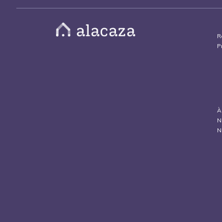
R
P
À
N
N