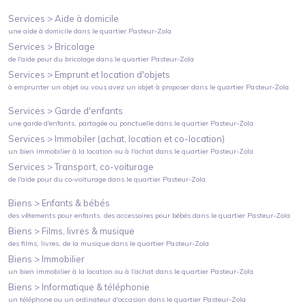
Services >
Aide à domicile
une aide à domicile
dans le quartier
Pasteur-Zola
Services >
Bricolage
de l'aide pour du bricolage
dans le quartier
Pasteur-Zola
Services >
Emprunt et location d'objets
à emprunter un objet ou vous avez un objet à proposer
dans le quartier
Pasteur-Zola
Services >
Garde d'enfants
une garde d'enfants, partagée ou ponctuelle
dans le quartier
Pasteur-Zola
Services >
Immobiler (achat, location et co-location)
un bien immobilier à la location ou à l'achat
dans le quartier
Pasteur-Zola
Services >
Transport, co-voiturage
de l'aide pour du co-voiturage
dans le quartier
Pasteur-Zola
Biens >
Enfants & bébés
des vêtements pour enfants, des accessoires pour bébés
dans le quartier
Pasteur-Zola
Biens >
Films, livres & musique
des films, livres, de la musique
dans le quartier
Pasteur-Zola
Biens >
Immobilier
un bien immobilier à la location ou à l'achat
dans le quartier
Pasteur-Zola
Biens >
Informatique & téléphonie
un téléphone ou un ordinateur d'occasion
dans le quartier
Pasteur-Zola