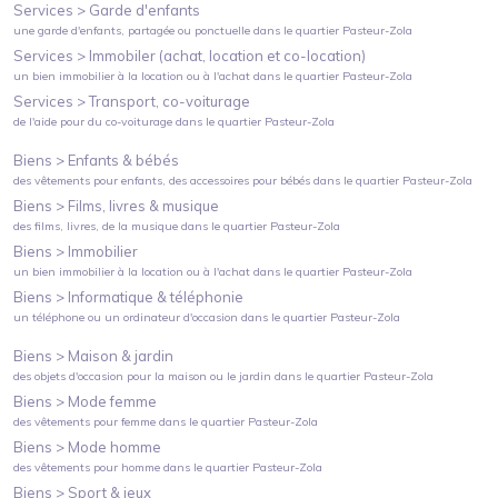
Services >
Garde d'enfants
une garde d'enfants, partagée ou ponctuelle
dans le quartier
Pasteur-Zola
Services >
Immobiler (achat, location et co-location)
un bien immobilier à la location ou à l'achat
dans le quartier
Pasteur-Zola
Services >
Transport, co-voiturage
de l'aide pour du co-voiturage
dans le quartier
Pasteur-Zola
Biens >
Enfants & bébés
des vêtements pour enfants, des accessoires pour bébés
dans le quartier
Pasteur-Zola
Biens >
Films, livres & musique
des films, livres, de la musique
dans le quartier
Pasteur-Zola
Biens >
Immobilier
un bien immobilier à la location ou à l'achat
dans le quartier
Pasteur-Zola
Biens >
Informatique & téléphonie
un téléphone ou un ordinateur d'occasion
dans le quartier
Pasteur-Zola
Biens >
Maison & jardin
des objets d'occasion pour la maison ou le jardin
dans le quartier
Pasteur-Zola
Biens >
Mode femme
des vêtements pour femme
dans le quartier
Pasteur-Zola
Biens >
Mode homme
des vêtements pour homme
dans le quartier
Pasteur-Zola
Biens >
Sport & jeux