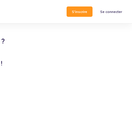
S'inscrire
Se connecter
?
!