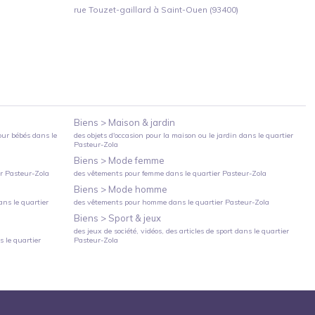
rue Touzet-gaillard à Saint-Ouen (93400)
Biens >
Maison & jardin
our bébés
dans le
des objets d'occasion pour la maison ou le jardin
dans le quartier
Pasteur-Zola
Biens >
Mode femme
er
Pasteur-Zola
des vêtements pour femme
dans le quartier
Pasteur-Zola
Biens >
Mode homme
ns le quartier
des vêtements pour homme
dans le quartier
Pasteur-Zola
Biens >
Sport & jeux
des jeux de société, vidéos, des articles de sport
dans le quartier
 le quartier
Pasteur-Zola