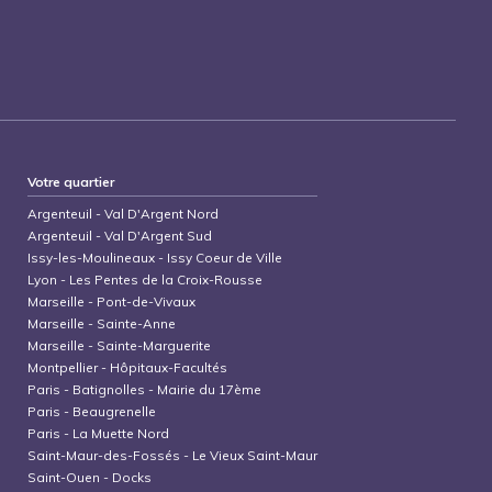
Votre quartier
Argenteuil
-
Val D'Argent Nord
Argenteuil
-
Val D'Argent Sud
Issy-les-Moulineaux
-
Issy Coeur de Ville
Lyon
-
Les Pentes de la Croix-Rousse
Marseille
-
Pont-de-Vivaux
Marseille
-
Sainte-Anne
Marseille
-
Sainte-Marguerite
Montpellier
-
Hôpitaux-Facultés
Paris
-
Batignolles - Mairie du 17ème
Paris
-
Beaugrenelle
Paris
-
La Muette Nord
Saint-Maur-des-Fossés
-
Le Vieux Saint-Maur
Saint-Ouen
-
Docks