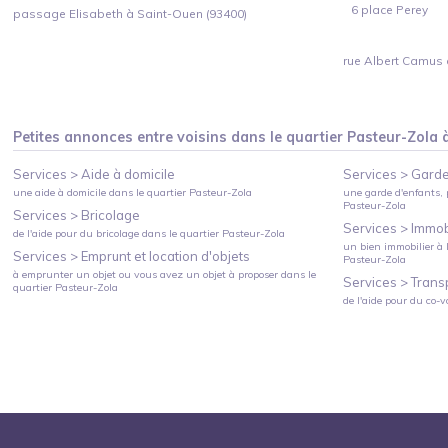
6 place Perey
passage Elisabeth à Saint-Ouen (93400)
rue Albert Camus 
Petites annonces entre voisins dans le quartier
Pasteur-Zola
Services >
Aide à domicile
Services >
Garde
une aide à domicile
dans le quartier
Pasteur-Zola
une garde d'enfants, 
Pasteur-Zola
Services >
Bricolage
Services >
Immobi
de l'aide pour du bricolage
dans le quartier
Pasteur-Zola
un bien immobilier à l
Services >
Emprunt et location d'objets
Pasteur-Zola
à emprunter un objet ou vous avez un objet à proposer
dans le
Services >
Trans
quartier
Pasteur-Zola
de l'aide pour du co-v