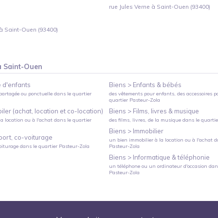
rue Jules Verne à Saint-Ouen (93400)
à Saint-Ouen (93400)
à
Saint-Ouen
 d'enfants
Biens >
Enfants & bébés
partagée ou ponctuelle
dans le quartier
des vêtements pour enfants, des accessoires p
quartier
Pasteur-Zola
ler (achat, location et co-location)
Biens >
Films, livres & musique
a location ou à l'achat
dans le quartier
des films, livres, de la musique
dans le quarti
Biens >
Immobilier
port, co-voiturage
un bien immobilier à la location ou à l'achat
da
oiturage
dans le quartier
Pasteur-Zola
Pasteur-Zola
Biens >
Informatique & téléphonie
un téléphone ou un ordinateur d'occasion
dans
Pasteur-Zola