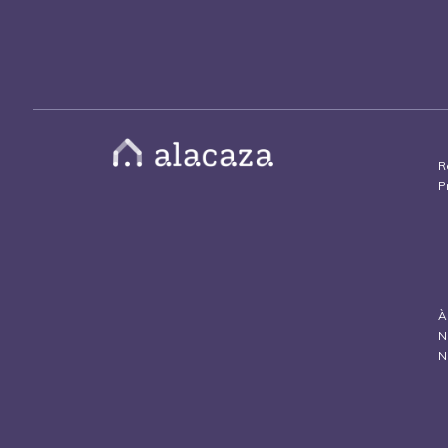
R
P
À
N
N