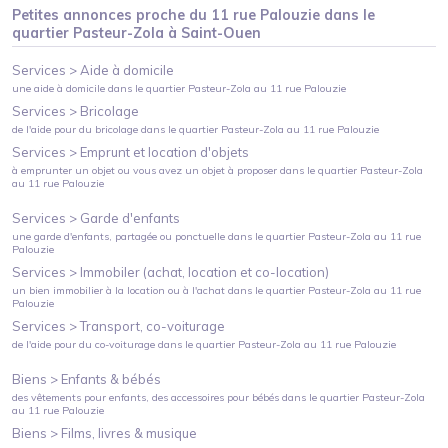
Petites annonces proche du
11 rue Palouzie
dans le
quartier
Pasteur-Zola
à
Saint-Ouen
Services >
Aide à domicile
une aide à domicile
dans le quartier
Pasteur-Zola
au
11 rue Palouzie
Services >
Bricolage
de l'aide pour du bricolage
dans le quartier
Pasteur-Zola
au
11 rue Palouzie
Services >
Emprunt et location d'objets
à emprunter un objet ou vous avez un objet à proposer
dans le quartier
Pasteur-Zola
au
11 rue Palouzie
Services >
Garde d'enfants
une garde d'enfants, partagée ou ponctuelle
dans le quartier
Pasteur-Zola
au
11 rue
Palouzie
Services >
Immobiler (achat, location et co-location)
un bien immobilier à la location ou à l'achat
dans le quartier
Pasteur-Zola
au
11 rue
Palouzie
Services >
Transport, co-voiturage
de l'aide pour du co-voiturage
dans le quartier
Pasteur-Zola
au
11 rue Palouzie
Biens >
Enfants & bébés
des vêtements pour enfants, des accessoires pour bébés
dans le quartier
Pasteur-Zola
au
11 rue Palouzie
Biens >
Films, livres & musique