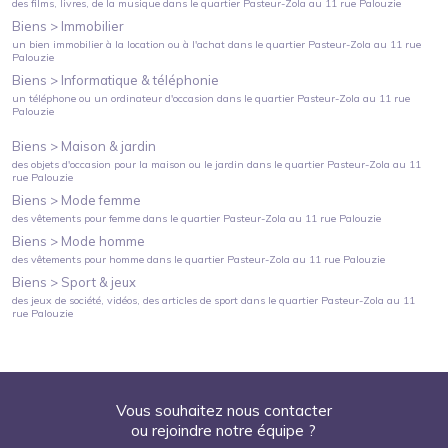
des films, livres, de la musique
dans le quartier
Pasteur-Zola
au
11 rue Palouzie
Biens >
Immobilier
un bien immobilier à la location ou à l'achat
dans le quartier
Pasteur-Zola
au
11 rue
Palouzie
Biens >
Informatique & téléphonie
un téléphone ou un ordinateur d'occasion
dans le quartier
Pasteur-Zola
au
11 rue
Palouzie
Biens >
Maison & jardin
des objets d'occasion pour la maison ou le jardin
dans le quartier
Pasteur-Zola
au
11
rue Palouzie
Biens >
Mode femme
des vêtements pour femme
dans le quartier
Pasteur-Zola
au
11 rue Palouzie
Biens >
Mode homme
des vêtements pour homme
dans le quartier
Pasteur-Zola
au
11 rue Palouzie
Biens >
Sport & jeux
des jeux de société, vidéos, des articles de sport
dans le quartier
Pasteur-Zola
au
11
rue Palouzie
Vous souhaitez nous contacter
ou rejoindre notre équipe ?