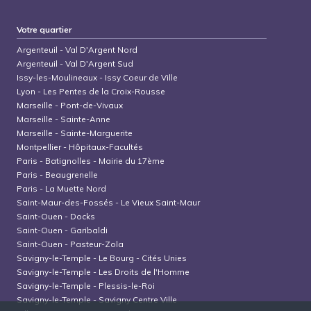
Votre quartier
Argenteuil
-
Val D'Argent Nord
Argenteuil
-
Val D'Argent Sud
Issy-les-Moulineaux
-
Issy Coeur de Ville
Lyon
-
Les Pentes de la Croix-Rousse
Marseille
-
Pont-de-Vivaux
Marseille
-
Sainte-Anne
Marseille
-
Sainte-Marguerite
Montpellier
-
Hôpitaux-Facultés
Paris
-
Batignolles - Mairie du 17ème
Paris
-
Beaugrenelle
Paris
-
La Muette Nord
Saint-Maur-des-Fossés
-
Le Vieux Saint-Maur
Saint-Ouen
-
Docks
Saint-Ouen
-
Garibaldi
Saint-Ouen
-
Pasteur-Zola
Savigny-le-Temple
-
Le Bourg - Cités Unies
Savigny-le-Temple
-
Les Droits de l'Homme
Savigny-le-Temple
-
Plessis-le-Roi
Savigny-le-Temple
-
Savigny Centre Ville