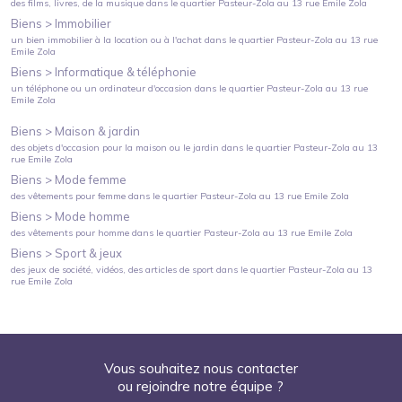
des films, livres, de la musique
dans le quartier
Pasteur-Zola
au
13 rue Emile Zola
Biens >
Immobilier
un bien immobilier à la location ou à l'achat
dans le quartier
Pasteur-Zola
au
13 rue
Emile Zola
Biens >
Informatique & téléphonie
un téléphone ou un ordinateur d'occasion
dans le quartier
Pasteur-Zola
au
13 rue
Emile Zola
Biens >
Maison & jardin
des objets d'occasion pour la maison ou le jardin
dans le quartier
Pasteur-Zola
au
13
rue Emile Zola
Biens >
Mode femme
des vêtements pour femme
dans le quartier
Pasteur-Zola
au
13 rue Emile Zola
Biens >
Mode homme
des vêtements pour homme
dans le quartier
Pasteur-Zola
au
13 rue Emile Zola
Biens >
Sport & jeux
des jeux de société, vidéos, des articles de sport
dans le quartier
Pasteur-Zola
au
13
rue Emile Zola
Vous souhaitez nous contacter
ou rejoindre notre équipe ?