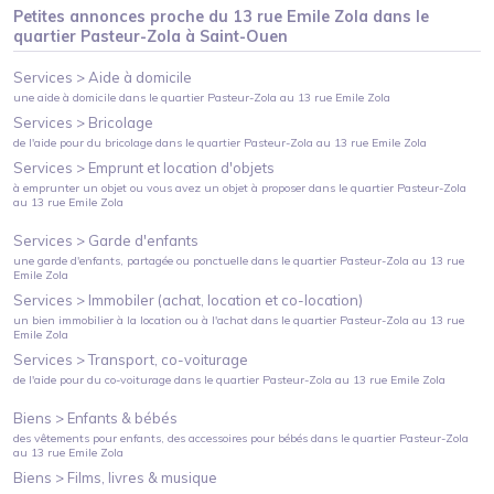
Petites annonces proche du
13 rue Emile Zola
dans le
quartier
Pasteur-Zola
à
Saint-Ouen
Services >
Aide à domicile
une aide à domicile
dans le quartier
Pasteur-Zola
au
13 rue Emile Zola
Services >
Bricolage
de l'aide pour du bricolage
dans le quartier
Pasteur-Zola
au
13 rue Emile Zola
Services >
Emprunt et location d'objets
à emprunter un objet ou vous avez un objet à proposer
dans le quartier
Pasteur-Zola
au
13 rue Emile Zola
Services >
Garde d'enfants
une garde d'enfants, partagée ou ponctuelle
dans le quartier
Pasteur-Zola
au
13 rue
Emile Zola
Services >
Immobiler (achat, location et co-location)
un bien immobilier à la location ou à l'achat
dans le quartier
Pasteur-Zola
au
13 rue
Emile Zola
Services >
Transport, co-voiturage
de l'aide pour du co-voiturage
dans le quartier
Pasteur-Zola
au
13 rue Emile Zola
Biens >
Enfants & bébés
des vêtements pour enfants, des accessoires pour bébés
dans le quartier
Pasteur-Zola
au
13 rue Emile Zola
Biens >
Films, livres & musique