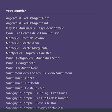
Votre quartier
Argenteuil
-
Val D'Argent Nord
Argenteuil
-
Val D'Argent Sud
Issy-les-Moulineaux
-
Issy Coeur de Ville
Lyon
-
Les Pentes de la Croix-Rousse
Marseille
-
Pont-de-Vivaux
Marseille
-
Sainte-Anne
Marseille
-
Sainte-Marguerite
Montpellier
-
Hôpitaux-Facultés
Paris
-
Batignolles - Mairie du 17ème
Paris
-
Beaugrenelle
Paris
-
La Muette Nord
Saint-Maur-des-Fossés
-
Le Vieux Saint-Maur
Saint-Ouen
-
Docks
Saint-Ouen
-
Garibaldi
Saint-Ouen
-
Pasteur-Zola
Savigny-le-Temple
-
Le Bourg - Cités Unies
Savigny-le-Temple
-
Les Droits de l'Homme
Savigny-le-Temple
-
Plessis-le-Roi
Savigny-le-Temple
-
Savigny Centre Ville