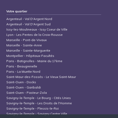
Votre quartier
Argenteuil
-
Val D'Argent Nord
Argenteuil
-
Val D'Argent Sud
Issy-les-Moulineaux
-
Issy Coeur de Ville
Lyon
-
Les Pentes de la Croix-Rousse
Marseille
-
Pont-de-Vivaux
Marseille
-
Sainte-Anne
Marseille
-
Sainte-Marguerite
Montpellier
-
Hôpitaux-Facultés
Paris
-
Batignolles - Mairie du 17ème
Paris
-
Beaugrenelle
Paris
-
La Muette Nord
Saint-Maur-des-Fossés
-
Le Vieux Saint-Maur
Saint-Ouen
-
Docks
Saint-Ouen
-
Garibaldi
Saint-Ouen
-
Pasteur-Zola
Savigny-le-Temple
-
Le Bourg - Cités Unies
Savigny-le-Temple
-
Les Droits de l'Homme
Savigny-le-Temple
-
Plessis-le-Roi
Savigny-le-Temple
-
Savigny Centre Ville