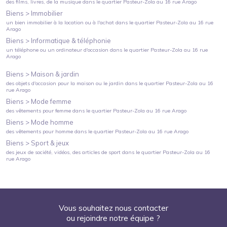
des films, livres, de la musique
dans le quartier
Pasteur-Zola
au
16 rue Arago
Biens >
Immobilier
un bien immobilier à la location ou à l'achat
dans le quartier
Pasteur-Zola
au
16 rue
Arago
Biens >
Informatique & téléphonie
un téléphone ou un ordinateur d'occasion
dans le quartier
Pasteur-Zola
au
16 rue
Arago
Biens >
Maison & jardin
des objets d'occasion pour la maison ou le jardin
dans le quartier
Pasteur-Zola
au
16
rue Arago
Biens >
Mode femme
des vêtements pour femme
dans le quartier
Pasteur-Zola
au
16 rue Arago
Biens >
Mode homme
des vêtements pour homme
dans le quartier
Pasteur-Zola
au
16 rue Arago
Biens >
Sport & jeux
des jeux de société, vidéos, des articles de sport
dans le quartier
Pasteur-Zola
au
16
rue Arago
Vous souhaitez nous contacter
ou rejoindre notre équipe ?