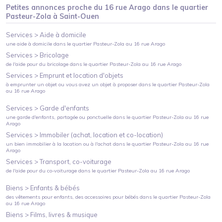
Petites annonces proche du
16 rue Arago
dans le quartier
Pasteur-Zola
à
Saint-Ouen
Services >
Aide à domicile
une aide à domicile
dans le quartier
Pasteur-Zola
au
16 rue Arago
Services >
Bricolage
de l'aide pour du bricolage
dans le quartier
Pasteur-Zola
au
16 rue Arago
Services >
Emprunt et location d'objets
à emprunter un objet ou vous avez un objet à proposer
dans le quartier
Pasteur-Zola
au
16 rue Arago
Services >
Garde d'enfants
une garde d'enfants, partagée ou ponctuelle
dans le quartier
Pasteur-Zola
au
16 rue
Arago
Services >
Immobiler (achat, location et co-location)
un bien immobilier à la location ou à l'achat
dans le quartier
Pasteur-Zola
au
16 rue
Arago
Services >
Transport, co-voiturage
de l'aide pour du co-voiturage
dans le quartier
Pasteur-Zola
au
16 rue Arago
Biens >
Enfants & bébés
des vêtements pour enfants, des accessoires pour bébés
dans le quartier
Pasteur-Zola
au
16 rue Arago
Biens >
Films, livres & musique