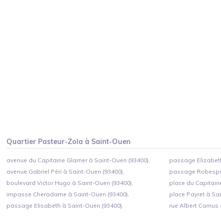
Quartier
Pasteur-Zola
à
Saint-Ouen
avenue du Capitaine Glarner à Saint-Ouen (93400),
passage Elizabeth
avenue Gabriel Péri à Saint-Ouen (93400),
passage Robespie
boulevard Victor Hugo à Saint-Ouen (93400),
place du Capitain
impasse Cheradame à Saint-Ouen (93400),
place Payret à Sa
passage Elisabeth à Saint-Ouen (93400),
rue Albert Camus 