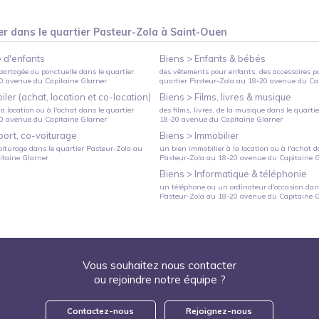
er
dans le quartier
Pasteur-Zola
à
Saint-Ouen
 d'enfants
Biens >
Enfants & bébés
partagée ou ponctuelle
dans le quartier
des vêtements pour enfants, des accessoires p
0 avenue du Capitaine Glarner
quartier
Pasteur-Zola
au
18-20 avenue du Cap
ler (achat, location et co-location)
Biens >
Films, livres & musique
a location ou à l'achat
dans le quartier
des films, livres, de la musique
dans le quarti
0 avenue du Capitaine Glarner
18-20 avenue du Capitaine Glarner
port, co-voiturage
Biens >
Immobilier
oiturage
dans le quartier
Pasteur-Zola
au
un bien immobilier à la location ou à l'achat
da
taine Glarner
Pasteur-Zola
au
18-20 avenue du Capitaine G
Biens >
Informatique & téléphonie
un téléphone ou un ordinateur d'occasion
dans
Pasteur-Zola
au
18-20 avenue du Capitaine G
Vous souhaitez nous contacter
ou rejoindre notre équipe ?
Contactez-nous
Rejoignez-nous