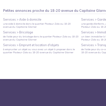
Petites annonces proche du
18-20 avenue du Capitaine Glarn
Services >
Aide à domicile
Services >
Garde
une aide à domicile
dans le quartier
Pasteur-Zola
au
18-20
une garde d'enfants, 
avenue du Capitaine Glarner
Pasteur-Zola
au
18-2
Services >
Bricolage
Services >
Immobi
de l'aide pour du bricolage
dans le quartier
Pasteur-Zola
au
18-20
un bien immobilier à l
avenue du Capitaine Glarner
Pasteur-Zola
au
18-2
Services >
Emprunt et location d'objets
Services >
Trans
à emprunter un objet ou vous avez un objet à proposer
dans le
de l'aide pour du co-v
quartier
Pasteur-Zola
au
18-20 avenue du Capitaine Glarner
18-20 avenue du Capi