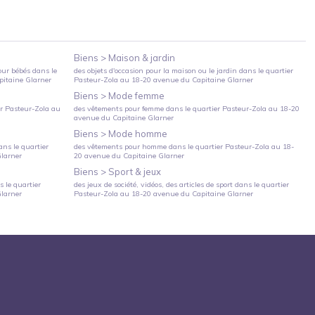
Biens >
Maison & jardin
our bébés
dans le
des objets d'occasion pour la maison ou le jardin
dans le quartier
itaine Glarner
Pasteur-Zola
au
18-20 avenue du Capitaine Glarner
Biens >
Mode femme
er
Pasteur-Zola
au
des vêtements pour femme
dans le quartier
Pasteur-Zola
au
18-20
avenue du Capitaine Glarner
Biens >
Mode homme
ns le quartier
des vêtements pour homme
dans le quartier
Pasteur-Zola
au
18-
larner
20 avenue du Capitaine Glarner
Biens >
Sport & jeux
 le quartier
des jeux de société, vidéos, des articles de sport
dans le quartier
larner
Pasteur-Zola
au
18-20 avenue du Capitaine Glarner