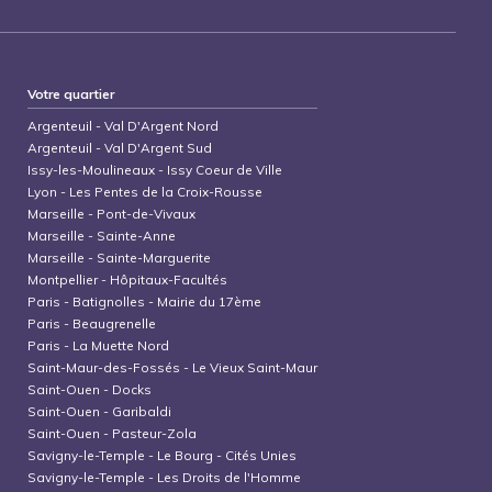
Votre quartier
Argenteuil
-
Val D'Argent Nord
Argenteuil
-
Val D'Argent Sud
Issy-les-Moulineaux
-
Issy Coeur de Ville
Lyon
-
Les Pentes de la Croix-Rousse
Marseille
-
Pont-de-Vivaux
Marseille
-
Sainte-Anne
Marseille
-
Sainte-Marguerite
Montpellier
-
Hôpitaux-Facultés
Paris
-
Batignolles - Mairie du 17ème
Paris
-
Beaugrenelle
Paris
-
La Muette Nord
Saint-Maur-des-Fossés
-
Le Vieux Saint-Maur
Saint-Ouen
-
Docks
Saint-Ouen
-
Garibaldi
Saint-Ouen
-
Pasteur-Zola
Savigny-le-Temple
-
Le Bourg - Cités Unies
Savigny-le-Temple
-
Les Droits de l'Homme