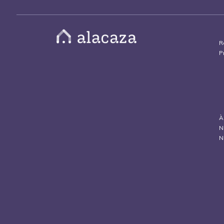
R
P
À
N
N