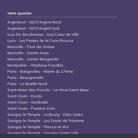
Votre quartier
Argenteuil
-
Val D'Argent Nord
Argenteuil
-
Val D'Argent Sud
Issy-les-Moulineaux
-
Issy Coeur de Ville
Lyon
-
Les Pentes de la Croix-Rousse
Marseille
-
Pont-de-Vivaux
Marseille
-
Sainte-Anne
Marseille
-
Sainte-Marguerite
Montpellier
-
Hôpitaux-Facultés
Paris
-
Batignolles - Mairie du 17ème
Paris
-
Beaugrenelle
Paris
-
La Muette Nord
Saint-Maur-des-Fossés
-
Le Vieux Saint-Maur
Saint-Ouen
-
Docks
Saint-Ouen
-
Garibaldi
Saint-Ouen
-
Pasteur-Zola
Savigny-le-Temple
-
Le Bourg - Cités Unies
Savigny-le-Temple
-
Les Droits de l'Homme
Savigny-le-Temple
-
Plessis-le-Roi
Savigny-le-Temple
-
Savigny Centre Ville