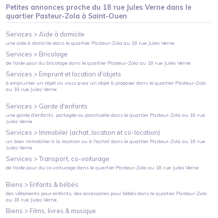
Petites annonces proche du
18 rue Jules Verne
dans le
quartier
Pasteur-Zola
à
Saint-Ouen
Services >
Aide à domicile
une aide à domicile
dans le quartier
Pasteur-Zola
au
18 rue Jules Verne
Services >
Bricolage
de l'aide pour du bricolage
dans le quartier
Pasteur-Zola
au
18 rue Jules Verne
Services >
Emprunt et location d'objets
à emprunter un objet ou vous avez un objet à proposer
dans le quartier
Pasteur-Zola
au
18 rue Jules Verne
Services >
Garde d'enfants
une garde d'enfants, partagée ou ponctuelle
dans le quartier
Pasteur-Zola
au
18 rue
Jules Verne
Services >
Immobiler (achat, location et co-location)
un bien immobilier à la location ou à l'achat
dans le quartier
Pasteur-Zola
au
18 rue
Jules Verne
Services >
Transport, co-voiturage
de l'aide pour du co-voiturage
dans le quartier
Pasteur-Zola
au
18 rue Jules Verne
Biens >
Enfants & bébés
des vêtements pour enfants, des accessoires pour bébés
dans le quartier
Pasteur-Zola
au
18 rue Jules Verne
Biens >
Films, livres & musique