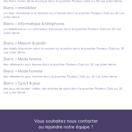
des films, livres, de la musique
dans le quartier
Pasteur-Zola
au
18 rue Jules Verne
Biens >
Immobilier
un bien immobilier à la location ou à l'achat
dans le quartier
Pasteur-Zola
au
18 rue
Jules Verne
Biens >
Informatique & téléphonie
un téléphone ou un ordinateur d'occasion
dans le quartier
Pasteur-Zola
au
18 rue
Jules Verne
Biens >
Maison & jardin
des objets d'occasion pour la maison ou le jardin
dans le quartier
Pasteur-Zola
au
18
rue Jules Verne
Biens >
Mode femme
des vêtements pour femme
dans le quartier
Pasteur-Zola
au
18 rue Jules Verne
Biens >
Mode homme
des vêtements pour homme
dans le quartier
Pasteur-Zola
au
18 rue Jules Verne
Biens >
Sport & jeux
des jeux de société, vidéos, des articles de sport
dans le quartier
Pasteur-Zola
au
18
rue Jules Verne
Vous souhaitez nous contacter
ou rejoindre notre équipe ?