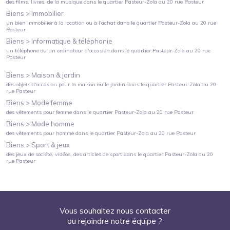
des films, livres, de la musique
dans le quartier
Pasteur-Zola
au
20 rue Pasteur
Biens >
Immobilier
un bien immobilier à la location ou à l'achat
dans le quartier
Pasteur-Zola
au
20 rue
Pasteur
Biens >
Informatique & téléphonie
un téléphone ou un ordinateur d'occasion
dans le quartier
Pasteur-Zola
au
20 rue
Pasteur
Biens >
Maison & jardin
des objets d'occasion pour la maison ou le jardin
dans le quartier
Pasteur-Zola
au
20
rue Pasteur
Biens >
Mode femme
des vêtements pour femme
dans le quartier
Pasteur-Zola
au
20 rue Pasteur
Biens >
Mode homme
des vêtements pour homme
dans le quartier
Pasteur-Zola
au
20 rue Pasteur
Biens >
Sport & jeux
des jeux de société, vidéos, des articles de sport
dans le quartier
Pasteur-Zola
au
20
rue Pasteur
Vous souhaitez nous contacter
ou rejoindre notre équipe ?