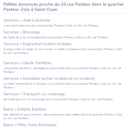
Petites annonces proche du
20 rue Pasteur
dans le quartier
Pasteur-Zola
à
Saint-Ouen
Services >
Aide à domicile
une aide à domicile
dans le quartier
Pasteur-Zola
au
20 rue Pasteur
Services >
Bricolage
de l'aide pour du bricolage
dans le quartier
Pasteur-Zola
au
20 rue Pasteur
Services >
Emprunt et location d'objets
à emprunter un objet ou vous avez un objet à proposer
dans le quartier
Pasteur-Zola
au
20 rue Pasteur
Services >
Garde d'enfants
une garde d'enfants, partagée ou ponctuelle
dans le quartier
Pasteur-Zola
au
20 rue
Pasteur
Services >
Immobiler (achat, location et co-location)
un bien immobilier à la location ou à l'achat
dans le quartier
Pasteur-Zola
au
20 rue
Pasteur
Services >
Transport, co-voiturage
de l'aide pour du co-voiturage
dans le quartier
Pasteur-Zola
au
20 rue Pasteur
Biens >
Enfants & bébés
des vêtements pour enfants, des accessoires pour bébés
dans le quartier
Pasteur-Zola
au
20 rue Pasteur
Biens >
Films, livres & musique