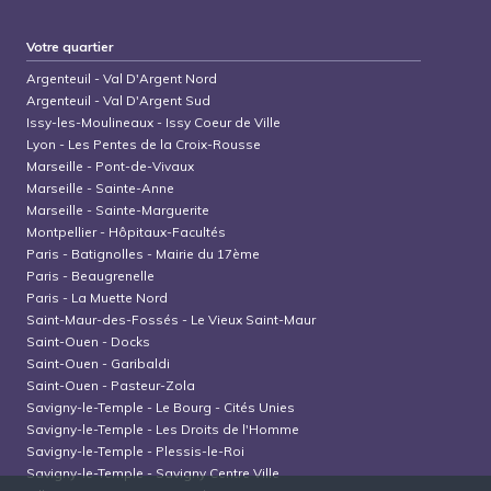
Votre quartier
Argenteuil
-
Val D'Argent Nord
Argenteuil
-
Val D'Argent Sud
Issy-les-Moulineaux
-
Issy Coeur de Ville
Lyon
-
Les Pentes de la Croix-Rousse
Marseille
-
Pont-de-Vivaux
Marseille
-
Sainte-Anne
Marseille
-
Sainte-Marguerite
Montpellier
-
Hôpitaux-Facultés
Paris
-
Batignolles - Mairie du 17ème
Paris
-
Beaugrenelle
Paris
-
La Muette Nord
Saint-Maur-des-Fossés
-
Le Vieux Saint-Maur
Saint-Ouen
-
Docks
Saint-Ouen
-
Garibaldi
Saint-Ouen
-
Pasteur-Zola
Savigny-le-Temple
-
Le Bourg - Cités Unies
Savigny-le-Temple
-
Les Droits de l'Homme
Savigny-le-Temple
-
Plessis-le-Roi
Savigny-le-Temple
-
Savigny Centre Ville