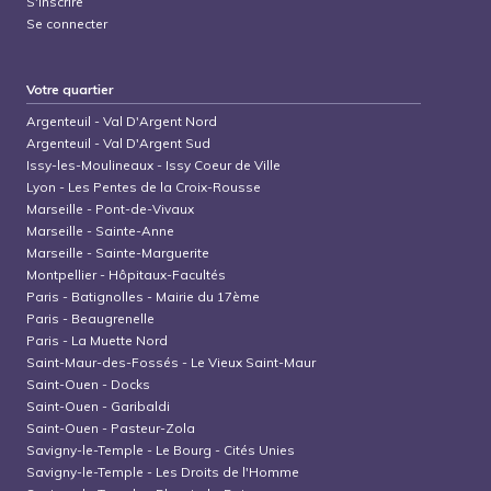
S'inscrire
Se connecter
Votre quartier
Argenteuil
-
Val D'Argent Nord
Argenteuil
-
Val D'Argent Sud
Issy-les-Moulineaux
-
Issy Coeur de Ville
Lyon
-
Les Pentes de la Croix-Rousse
Marseille
-
Pont-de-Vivaux
Marseille
-
Sainte-Anne
Marseille
-
Sainte-Marguerite
Montpellier
-
Hôpitaux-Facultés
Paris
-
Batignolles - Mairie du 17ème
Paris
-
Beaugrenelle
Paris
-
La Muette Nord
Saint-Maur-des-Fossés
-
Le Vieux Saint-Maur
Saint-Ouen
-
Docks
Saint-Ouen
-
Garibaldi
Saint-Ouen
-
Pasteur-Zola
Savigny-le-Temple
-
Le Bourg - Cités Unies
Savigny-le-Temple
-
Les Droits de l'Homme