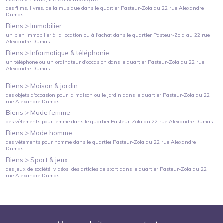
des films, livres, de la musique
dans le quartier
Pasteur-Zola
au
22 rue Alexandre
Dumas
Biens >
Immobilier
un bien immobilier à la location ou à l'achat
dans le quartier
Pasteur-Zola
au
22 rue
Alexandre Dumas
Biens >
Informatique & téléphonie
un téléphone ou un ordinateur d'occasion
dans le quartier
Pasteur-Zola
au
22 rue
Alexandre Dumas
Biens >
Maison & jardin
des objets d'occasion pour la maison ou le jardin
dans le quartier
Pasteur-Zola
au
22
rue Alexandre Dumas
Biens >
Mode femme
des vêtements pour femme
dans le quartier
Pasteur-Zola
au
22 rue Alexandre Dumas
Biens >
Mode homme
des vêtements pour homme
dans le quartier
Pasteur-Zola
au
22 rue Alexandre
Dumas
Biens >
Sport & jeux
des jeux de société, vidéos, des articles de sport
dans le quartier
Pasteur-Zola
au
22
rue Alexandre Dumas