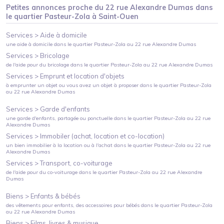
Petites annonces proche du
22 rue Alexandre Dumas
dans
le quartier
Pasteur-Zola
à
Saint-Ouen
Services >
Aide à domicile
une aide à domicile
dans le quartier
Pasteur-Zola
au
22 rue Alexandre Dumas
Services >
Bricolage
de l'aide pour du bricolage
dans le quartier
Pasteur-Zola
au
22 rue Alexandre Dumas
Services >
Emprunt et location d'objets
à emprunter un objet ou vous avez un objet à proposer
dans le quartier
Pasteur-Zola
au
22 rue Alexandre Dumas
Services >
Garde d'enfants
une garde d'enfants, partagée ou ponctuelle
dans le quartier
Pasteur-Zola
au
22 rue
Alexandre Dumas
Services >
Immobiler (achat, location et co-location)
un bien immobilier à la location ou à l'achat
dans le quartier
Pasteur-Zola
au
22 rue
Alexandre Dumas
Services >
Transport, co-voiturage
de l'aide pour du co-voiturage
dans le quartier
Pasteur-Zola
au
22 rue Alexandre
Dumas
Biens >
Enfants & bébés
des vêtements pour enfants, des accessoires pour bébés
dans le quartier
Pasteur-Zola
au
22 rue Alexandre Dumas
Biens >
Films, livres & musique