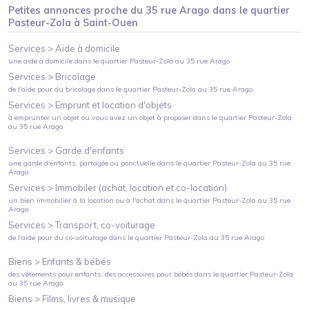
Petites annonces proche du
35 rue Arago
dans le quartier
Pasteur-Zola
à
Saint-Ouen
Services >
Aide à domicile
une aide à domicile
dans le quartier
Pasteur-Zola
au
35 rue Arago
Services >
Bricolage
de l'aide pour du bricolage
dans le quartier
Pasteur-Zola
au
35 rue Arago
Services >
Emprunt et location d'objets
à emprunter un objet ou vous avez un objet à proposer
dans le quartier
Pasteur-Zola
au
35 rue Arago
Services >
Garde d'enfants
une garde d'enfants, partagée ou ponctuelle
dans le quartier
Pasteur-Zola
au
35 rue
Arago
Services >
Immobiler (achat, location et co-location)
un bien immobilier à la location ou à l'achat
dans le quartier
Pasteur-Zola
au
35 rue
Arago
Services >
Transport, co-voiturage
de l'aide pour du co-voiturage
dans le quartier
Pasteur-Zola
au
35 rue Arago
Biens >
Enfants & bébés
des vêtements pour enfants, des accessoires pour bébés
dans le quartier
Pasteur-Zola
au
35 rue Arago
Biens >
Films, livres & musique