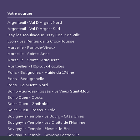
Votre quartier
Argenteuil
-
Val D'Argent Nord
Argenteuil
-
Val D'Argent Sud
Issy-les-Moulineaux
-
Issy Coeur de Ville
Lyon
-
Les Pentes de la Croix-Rousse
Marseille
-
Pont-de-Vivaux
Marseille
-
Sainte-Anne
Marseille
-
Sainte-Marguerite
Montpellier
-
Hôpitaux-Facultés
Paris
-
Batignolles - Mairie du 17ème
Paris
-
Beaugrenelle
Paris
-
La Muette Nord
Saint-Maur-des-Fossés
-
Le Vieux Saint-Maur
Saint-Ouen
-
Docks
Saint-Ouen
-
Garibaldi
Saint-Ouen
-
Pasteur-Zola
Savigny-le-Temple
-
Le Bourg - Cités Unies
Savigny-le-Temple
-
Les Droits de l'Homme
Savigny-le-Temple
-
Plessis-le-Roi
Savigny-le-Temple
-
Savigny Centre Ville