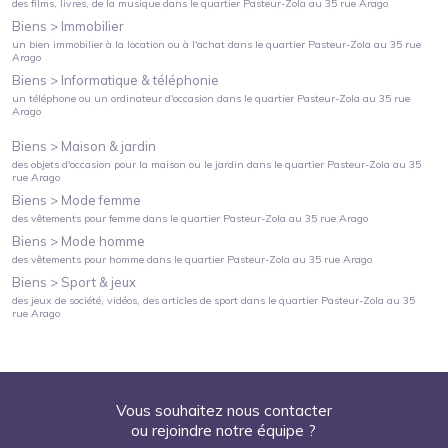
des films, livres, de la musique
dans le quartier
Pasteur-Zola
au
35 rue Arago
Biens >
Immobilier
un bien immobilier à la location ou à l'achat
dans le quartier
Pasteur-Zola
au
35 rue
Arago
Biens >
Informatique & téléphonie
un téléphone ou un ordinateur d'occasion
dans le quartier
Pasteur-Zola
au
35 rue
Arago
Biens >
Maison & jardin
des objets d'occasion pour la maison ou le jardin
dans le quartier
Pasteur-Zola
au
35
rue Arago
Biens >
Mode femme
des vêtements pour femme
dans le quartier
Pasteur-Zola
au
35 rue Arago
Biens >
Mode homme
des vêtements pour homme
dans le quartier
Pasteur-Zola
au
35 rue Arago
Biens >
Sport & jeux
des jeux de société, vidéos, des articles de sport
dans le quartier
Pasteur-Zola
au
35
rue Arago
Vous souhaitez nous contacter
ou rejoindre notre équipe ?